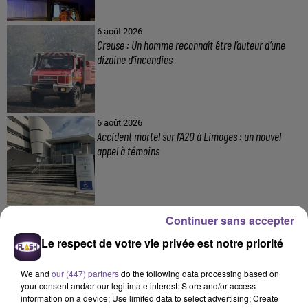
6 août 2026
Creuse : Un homme reconnaît être l’auteur d’une
dizaine d’incendies
6 août 2026
Accident mortel sur l’A20 à Limoges : un nouvel
appel à témoins
4 août 2026
Continuer sans accepter
Haute-Vienne : une aide pour les Jeunes
Agriculteurs
Le respect de votre vie privée est notre priorité
We and
our (447) partners
do the following data processing based on
your consent and/or our legitimate interest: Store and/or access
information on a device; Use limited data to select advertising; Create