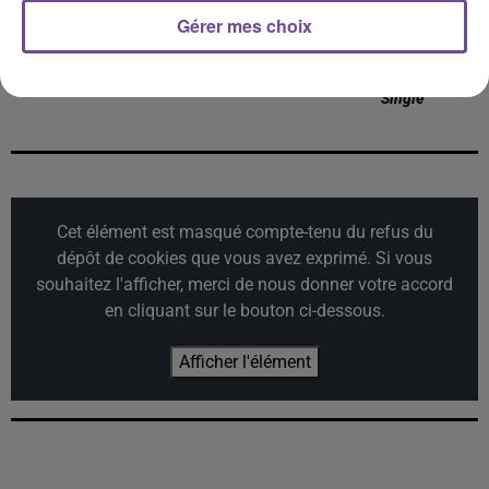
Gérer mes choix
RICK TONIC
KIM KAY
OGAZUMU
Ibiza Life
Summer Again
Les Yeux De Laura -
Single
Cet élément est masqué compte-tenu du refus du
dépôt de cookies que vous avez exprimé. Si vous
souhaitez l'afficher, merci de nous donner votre accord
en cliquant sur le bouton ci-dessous.
Afficher l'élément