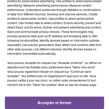
profiles for personalised advertising; Use profiles to select personalised
advertising; Measure advertising performance; Measure content
performance; Understand audiences through statistics or combinations
of data from different sources; Develop and improve services; Create
DERNIERS TITRES
profiles to personalise content; Use profiles to select personalised
content; Use limited data to select content; Ensure security, prevent and
detect fraud, and fix errors; Deliver and present advertising and content;
Save and communicate privacy choices. These technologies may
process personal data such as IP address and browsing data to offer
20h58
20h58
20h53
20h53
20h50
20h50
following functionalities: Identify devices based on information actively
requested; Use precise geolocation data; Match and combine data from
other data sources; Link different devices; Identify devices based on
information transmitted automatically.
Vous pouvez accepter en cliquant sur "Accepter et fermer", ou affiner en
sélectionnant les finalités et/ou partenaires dans "Gérer mes choix".
TAME IMPALA, JENNIE
ULTRA NATE, HUGEL,
OFENBACH
Vous pouvez également refuser en cliquant sur "Continuer sans
Dracula (jennie Remix
Four To The Floor
IMAEL ANGEL
accepter". Vos préférences ne s'appliqueront que pour ce site. Vous
- Boys Noize Disko
Movin' To The Sun
pouvez mettre à jour vos choix, ou retirer votre consentement à tout
Version)
(extended Mix)
moment via le lien "Gérer les cookies" situé en bas de chaque page.
20h47
20h47
20h44
20h44
20h38
20h38
Accepter et fermer