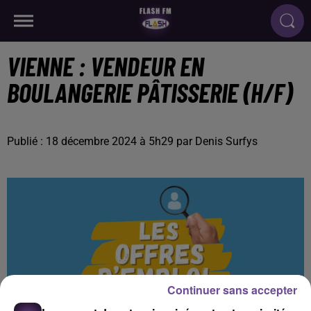
VIENNE : VENDEUR EN
BOULANGERIE PÂTISSERIE (H/F)
Publié : 18 décembre 2024 à 5h29 par Denis Surfys
Continuer sans accepter