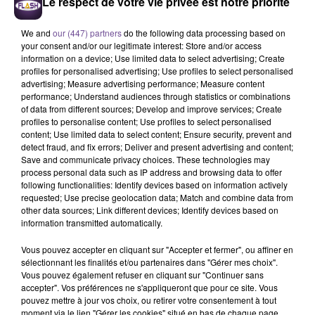
Le respect de votre vie privée est notre priorité
We and
our (447) partners
do the following data processing based on
your consent and/or our legitimate interest: Store and/or access
information on a device; Use limited data to select advertising; Create
profiles for personalised advertising; Use profiles to select personalised
advertising; Measure advertising performance; Measure content
performance; Understand audiences through statistics or combinations
of data from different sources; Develop and improve services; Create
Une boulangerie pâtisserie de
profiles to personalise content; Use profiles to select personalised
Buxerolles recherche un vendeur (H/F).
content; Use limited data to select content; Ensure security, prevent and
detect fraud, and fix errors; Deliver and present advertising and content;
Save and communicate privacy choices. These technologies may
process personal data such as IP address and browsing data to offer
Une boulangerie pâtisserie de Buxerolles recherche un
following functionalities: Identify devices based on information actively
vendeur (H/F). Vos missions : mise en rayon des produits et
requested; Use precise geolocation data; Match and combine data from
other data sources; Link different devices; Identify devices based on
organisation de l'espace de vente. Production du snacking.
information transmitted automatically.
Accueil du client, vente des produits, encaissement.
Nettoyage de l'espace de vente. Vous serez amené à vous
Vous pouvez accepter en cliquant sur "Accepter et fermer", ou affiner en
déplacer sur les 3 sites de ventes (Buxerolles, Couronneries
sélectionnant les finalités et/ou partenaires dans "Gérer mes choix".
Vous pouvez également refuser en cliquant sur "Continuer sans
et Vouneuil-sous-Biard) selon les besoins, l'activité et les
accepter". Vos préférences ne s'appliqueront que pour ce site. Vous
livraisons. La personne pourra être détachée sur différents
pouvez mettre à jour vos choix, ou retirer votre consentement à tout
points de vente à Poitiers, en fonction des nécessités du
moment via le lien "Gérer les cookies" situé en bas de chaque page.