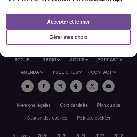
service.
Référence de l’offre France Travail : 185KQMD
Accepter et fermer
Gérer mes choix
ACCUEIL
RADIO
ACTUS
PODCAST
AGENDA
PUBLICITÉS
CONTACT
Mentions légales
Confidentialité
Plan du site
Gestion des cookies
Politique cookies
Archives
2026
2025
2024
2023
2022