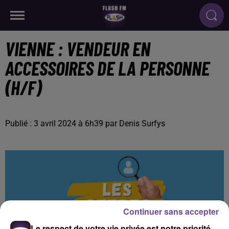
VIENNE : VENDEUR EN
ACCESSOIRES DE LA PERSONNE
(H/F)
Publié : 3 avril 2024 à 6h39 par Denis Surfys
Continuer sans accepter
Le respect de votre vie privée est notre priorité