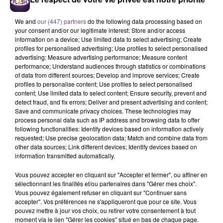
We and
our (447) partners
do the following data processing based on
your consent and/or our legitimate interest: Store and/or access
information on a device; Use limited data to select advertising; Create
profiles for personalised advertising; Use profiles to select personalised
advertising; Measure advertising performance; Measure content
performance; Understand audiences through statistics or combinations
of data from different sources; Develop and improve services; Create
profiles to personalise content; Use profiles to select personalised
content; Use limited data to select content; Ensure security, prevent and
Une entreprise de Poitiers recherche un
detect fraud, and fix errors; Deliver and present advertising and content;
vendeur ou vendeuse en accessoires
Save and communicate privacy choices. These technologies may
process personal data such as IP address and browsing data to offer
de la personne.
following functionalities: Identify devices based on information actively
requested; Use precise geolocation data; Match and combine data from
other data sources; Link different devices; Identify devices based on
information transmitted automatically.
Une entreprise de Poitiers recherche un vendeur ou vendeuse
en accessoires de la personne. Vous accueillez les clients
Vous pouvez accepter en cliquant sur "Accepter et fermer", ou affiner en
dans la boutique, renseignez et vendez les produits. Vous
sélectionnant les finalités et/ou partenaires dans "Gérer mes choix".
Vous pouvez également refuser en cliquant sur "Continuer sans
réceptionnez et installez la marchandise en boutique. Vous
accepter". Vos préférences ne s'appliqueront que pour ce site. Vous
procédez aux encaissements des ventes. Vous devez avoir
pouvez mettre à jour vos choix, ou retirer votre consentement à tout
un bon sens de la communication, aimer le travail en équipe
moment via le lien "Gérer les cookies" situé en bas de chaque page.