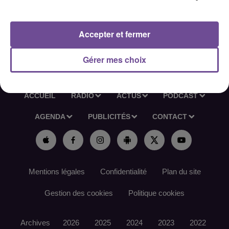
et être dynamique.
Référence de l’offre France Travail : 172BBSH
Accepter et fermer
Gérer mes choix
ACCUEIL
RADIO
ACTUS
PODCAST
AGENDA
PUBLICITÉS
CONTACT
Mentions légales
Confidentialité
Plan du site
Gestion des cookies
Politique cookies
Archives
2026
2025
2024
2023
2022