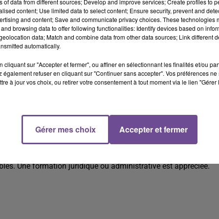
ns of data from different sources; Develop and improve services; Create profiles to 
alised content; Use limited data to select content; Ensure security, prevent and detect
ertising and content; Save and communicate privacy choices. These technologies
and browsing data to offer following functionalities: Identify devices based on infor
eolocation data; Match and combine data from other data sources; Link different de
nsmitted automatically.
cliquant sur "Accepter et fermer", ou affiner en sélectionnant les finalités et/ou pa
 également refuser en cliquant sur "Continuer sans accepter". Vos préférences ne 
tre à jour vos choix, ou retirer votre consentement à tout moment via le lien "Gérer 
che un rédacteur (H/F).
Gérer mes choix
Accepter et fermer
e un rédacteur (H/F). Vous instruisez des dossiers réglementaires
rocédures et l’accueil des usagers. Rigueur, aisance rédactionnell
les. Une formation juridique ou administrative est appréciée.