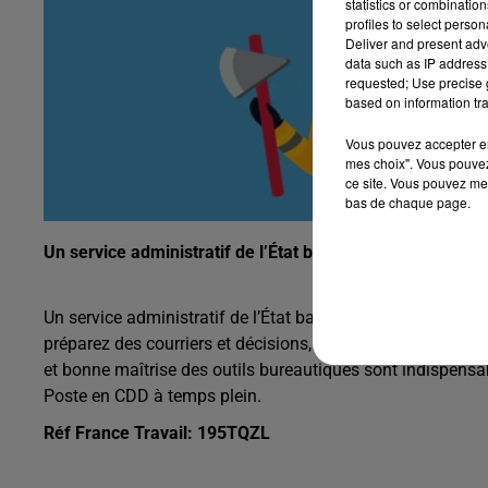
statistics or combinatio
profiles to select person
Deliver and present adv
data such as IP address 
requested; Use precise g
based on information tra
Vous pouvez accepter en 
mes choix". Vous pouvez
ce site. Vous pouvez met
bas de chaque page.
Un service administratif de l’État basé à Poitiers recher
Un service administratif de l’État basé à Poitiers recherch
préparez des courriers et décisions, assurez le suivi des p
et bonne maîtrise des outils bureautiques sont indispensab
Poste en CDD à temps plein.
Réf France Travail: 195TQZL