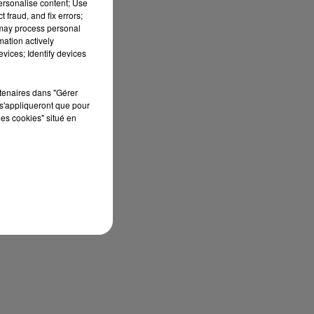
personalise content; Use
 fraud, and fix errors;
 may process personal
mation actively
vices; Identify devices
rtenaires dans "Gérer
s'appliqueront que pour
les cookies" situé en
,
e