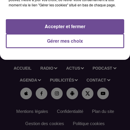
effectuer. Edition des étiquettes depuis un logiciel
moment via le lien "Gérer les cookies" situé en bas de chaque page.
informatique. Gestion, suivi de stocks, ponctuellement
commandes à passer.
Accepter et fermer
Référence de l’offre France Travail : 167FKPN
Gérer mes choix
ACCUEIL
RADIO
ACTUS
PODCAST
AGENDA
PUBLICITÉS
CONTACT
Mentions légales
Confidentialité
Plan du site
Gestion des cookies
Politique cookies