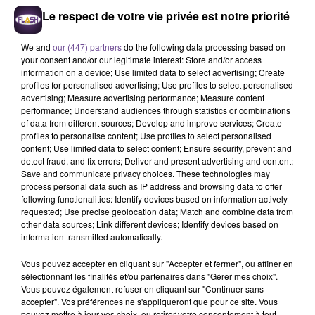
Le respect de votre vie privée est notre priorité
We and
our (447) partners
do the following data processing based on
your consent and/or our legitimate interest: Store and/or access
information on a device; Use limited data to select advertising; Create
profiles for personalised advertising; Use profiles to select personalised
advertising; Measure advertising performance; Measure content
performance; Understand audiences through statistics or combinations
of data from different sources; Develop and improve services; Create
profiles to personalise content; Use profiles to select personalised
À Montmorillon, une société recherche
content; Use limited data to select content; Ensure security, prevent and
un préparateur de commandes
detect fraud, and fix errors; Deliver and present advertising and content;
Save and communicate privacy choices. These technologies may
vétérinaires (H/F).
process personal data such as IP address and browsing data to offer
following functionalities: Identify devices based on information actively
requested; Use precise geolocation data; Match and combine data from
À Montmorillon, une société recherche un préparateur de
other data sources; Link different devices; Identify devices based on
information transmitted automatically.
commandes vétérinaires (H/F). Vos missions : réception de
commandes le matin (sac de 20kg maximum à décharger).
Vous pouvez accepter en cliquant sur "Accepter et fermer", ou affiner en
Réception de la clientèle en présentiel ou au téléphone pour
sélectionnant les finalités et/ou partenaires dans "Gérer mes choix".
Vous pouvez également refuser en cliquant sur "Continuer sans
prendre les commandes. Préparation des commandes selon
accepter". Vos préférences ne s'appliqueront que pour ce site. Vous
la posologie : calcul de quantité en fonction du dosage à
pouvez mettre à jour vos choix, ou retirer votre consentement à tout