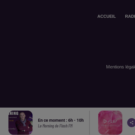
ACCUEIL
RAD
Mentions légal
En ce moment :
6
h -
10
h
Le Morning de Flash FM