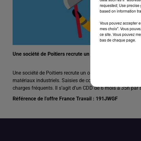
requested; Use precise g
based on information tra
Vous pouvez accepter en 
mes choix". Vous pouvez
ce site. Vous pouvez met
bas de chaque page.
Une société de Poitiers recrute un opérateur logistique (
Une société de Poitiers recrute un opérateur logistique (H/
matériaux industriels. Saisies de commandes. Manutention
charges fréquents. Il s’agit d’un CDD de 6 mois à 35h par
Référence de l’offre France Travail : 191JWGF