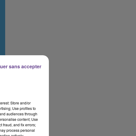
uer sans accepter
erest: Store and/or
tising; Use profiles to
tand audiences through
personalise content; Use
 fraud, and fix errors;
 may process personal
mation actively