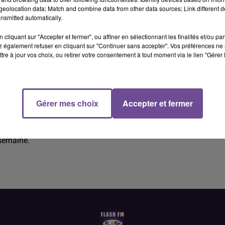
eolocation data; Match and combine data from other data sources; Link different de
nsmitted automatically.
cliquant sur "Accepter et fermer", ou affiner en sélectionnant les finalités et/ou pa
 également refuser en cliquant sur "Continuer sans accepter". Vos préférences ne 
tre à jour vos choix, ou retirer votre consentement à tout moment via le lien "Gérer 
H/F).
Gérer mes choix
Accepter et fermer
F). Vos missions : gestion de l'expédition et réception de
s de chariots élévateurs. Manutentions de transpalette. Ports 
 semaine.