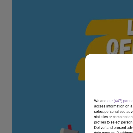
We and
our (447) partn
access information on a 
select personalised ad
statistics or combinatio
profiles to select person
Deliver and present adv
data such as IP address 