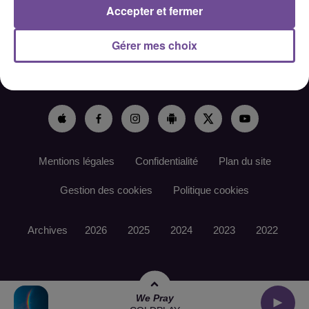
Accepter et fermer
Gérer mes choix
ACCUEIL
RADIO
ACTUS
PODCAST
AGENDA
PUBLICITÉS
CONTACT
Mentions légales
Confidentialité
Plan du site
Gestion des cookies
Politique cookies
Archives
2026
2025
2024
2023
2022
We Pray