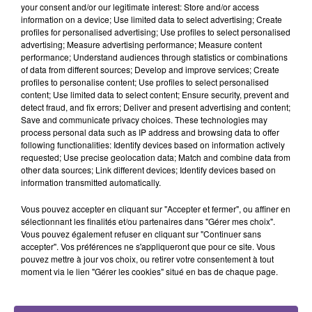
your consent and/or our legitimate interest: Store and/or access
information on a device; Use limited data to select advertising; Create
profiles for personalised advertising; Use profiles to select personalised
advertising; Measure advertising performance; Measure content
performance; Understand audiences through statistics or combinations
of data from different sources; Develop and improve services; Create
profiles to personalise content; Use profiles to select personalised
Une entreprise de Lussac-les-Châteaux
content; Use limited data to select content; Ensure security, prevent and
recherche un magasinier (H/F).
detect fraud, and fix errors; Deliver and present advertising and content;
Save and communicate privacy choices. These technologies may
process personal data such as IP address and browsing data to offer
following functionalities: Identify devices based on information actively
Une entreprise de Lussac-les-Châteaux recherche un
requested; Use precise geolocation data; Match and combine data from
magasinier (H/F). Vos missions : la gestion des pièces
other data sources; Link different devices; Identify devices based on
information transmitted automatically.
détachées et de l’entrepôt. La gestion des outils et suivi de la
calibration. Le suivi des livraisons des pièces/transports
Vous pouvez accepter en cliquant sur "Accepter et fermer", ou affiner en
internes et retours de biens. La gestion de la flotte et suivi de
sélectionnant les finalités et/ou partenaires dans "Gérer mes choix".
l'entretien des véhicules de service. La gestion de stock sous
Vous pouvez également refuser en cliquant sur "Continuer sans
accepter". Vos préférences ne s'appliqueront que pour ce site. Vous
ERP SAP. CACES 2B souhaitée.
pouvez mettre à jour vos choix, ou retirer votre consentement à tout
moment via le lien "Gérer les cookies" situé en bas de chaque page.
Référence de l’offre France Travail : 184NNJV