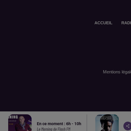
ACCUEIL
RAD
Mentions légal
En ce moment :
6
h -
10
h
Le Morning de Flash FM