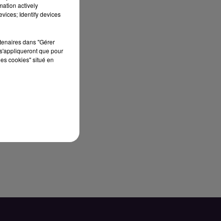
mation actively
vices; Identify devices
rtenaires dans "Gérer
s'appliqueront que pour
les cookies" situé en
ès