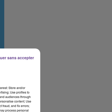
uer sans accepter
erest: Store and/or
tising; Use profiles to
tand audiences through
personalise content; Use
 fraud, and fix errors;
 may process personal