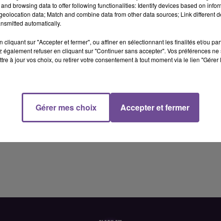
and browsing data to offer following functionalities: Identify devices based on infor
eolocation data; Match and combine data from other data sources; Link different de
nsmitted automatically.
cliquant sur "Accepter et fermer", ou affiner en sélectionnant les finalités et/ou pa
 également refuser en cliquant sur "Continuer sans accepter". Vos préférences ne 
tre à jour vos choix, ou retirer votre consentement à tout moment via le lien "Gérer 
).
Gérer mes choix
Accepter et fermer
os missions : enregistrer et encaisser les produits du client.
in de journée. Accueillir les clients : vous représentez l'image du
un temps pleins en 39h. 3 mois renouvelables. Poste à pourvoir d