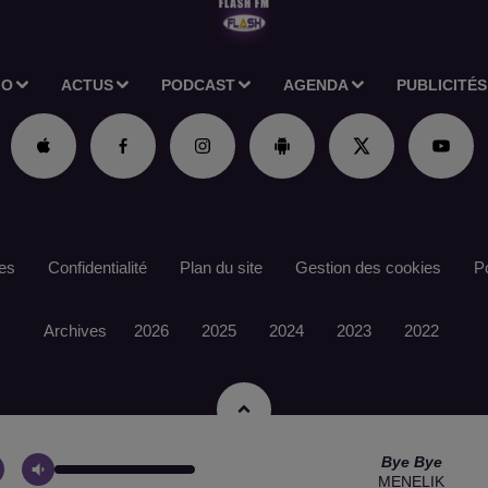
IO
ACTUS
PODCAST
AGENDA
PUBLICITÉS
es
Confidentialité
Plan du site
Gestion des cookies
Po
Archives
2026
2025
2024
2023
2022
Bye Bye
MENELIK