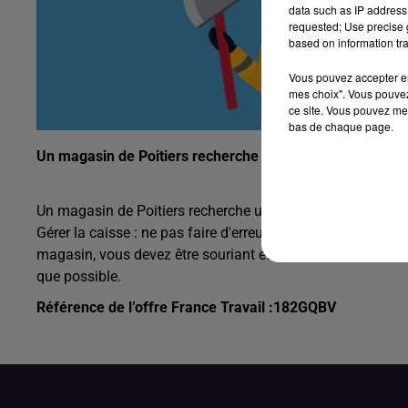
data such as IP address 
requested; Use precise g
based on information tra
Vous pouvez accepter en 
mes choix". Vous pouvez
ce site. Vous pouvez met
bas de chaque page.
Un magasin de Poitiers recherche un hôte de caisse (H/F
Un magasin de Poitiers recherche un hôte de caisse (H/F). V
Gérer la caisse : ne pas faire d'erreur, compter le total en f
magasin, vous devez être souriant et aimable. Il s’agit d’
que possible.
Référence de l’offre France Travail :182GQBV