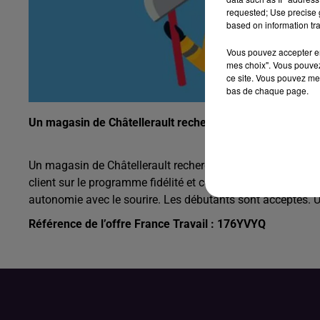
requested; Use precise g
based on information tra
Vous pouvez accepter en 
mes choix". Vous pouvez
ce site. Vous pouvez met
bas de chaque page.
Un magasin de Châtellerault recherche un hôte de caisse
Un magasin de Châtellerault recherche un hôte de caisse (H
client sur le programme fidélité et conseil client. Vous dev
autonomie avec le sourire. Les débutants sont acceptés. Un
Référence de l’offre France Travail : 176YVYQ