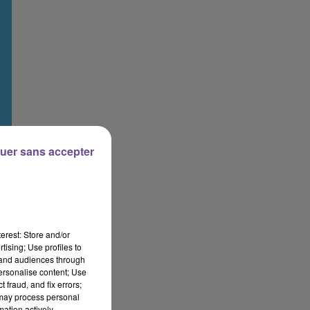
uer sans accepter
erest: Store and/or
tising; Use profiles to
tand audiences through
personalise content; Use
 fraud, and fix errors;
 may process personal
mation actively