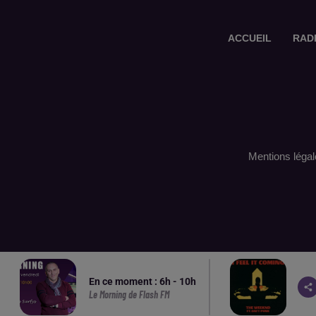
ACCUEIL
RAD
Mentions légal
En ce moment :
6
h -
10
h
Le Morning de Flash FM