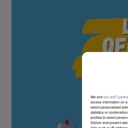
We and
our (447) partn
access information on a 
select personalised ad
statistics or combinatio
profiles to select person
Deliver and present adv
data such as IP address 