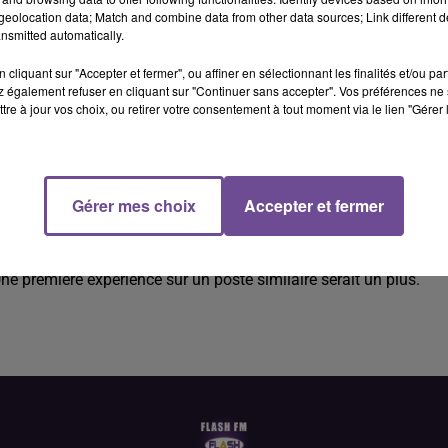
eolocation data; Match and combine data from other data sources; Link different de
nsmitted automatically.
cliquant sur "Accepter et fermer", ou affiner en sélectionnant les finalités et/ou pa
 également refuser en cliquant sur "Continuer sans accepter". Vos préférences ne 
tre à jour vos choix, ou retirer votre consentement à tout moment via le lien "Gérer 
 (H/F).
Gérer mes choix
Accepter et fermer
/F). Vos missions : tenue de caisse, accueil physique, informer
ez aimer le contact public, être dynamique et savoir travailler en
e première expérience sur un poste similaire serait un plus.