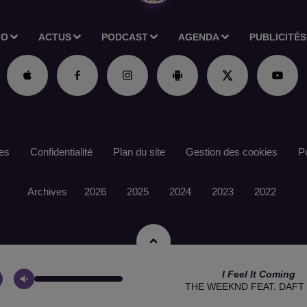
IO
ACTUS
PODCAST
AGENDA
PUBLICITÉS
es
Confidentialité
Plan du site
Gestion des cookies
Po
Archives
2026
2025
2024
2023
2022
I Feel It Coming
THE WEEKND FEAT. DAFT