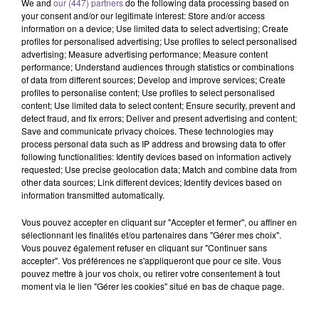
We and
our (447) partners
do the following data processing based on
your consent and/or our legitimate interest: Store and/or access
information on a device; Use limited data to select advertising; Create
profiles for personalised advertising; Use profiles to select personalised
advertising; Measure advertising performance; Measure content
performance; Understand audiences through statistics or combinations
of data from different sources; Develop and improve services; Create
Un magasin de Châtellerault recherche
profiles to personalise content; Use profiles to select personalised
un hôte de caisse (H/F).
content; Use limited data to select content; Ensure security, prevent and
detect fraud, and fix errors; Deliver and present advertising and content;
Save and communicate privacy choices. These technologies may
process personal data such as IP address and browsing data to offer
Un magasin de Châtellerault recherche un hôte de caisse
following functionalities: Identify devices based on information actively
requested; Use precise geolocation data; Match and combine data from
(H/F). Vos missions : tenir la caisse et enregistrer les achats
other data sources; Link different devices; Identify devices based on
des clients. Assurer un service client de qualité en répondant
information transmitted automatically.
aux demandes et en apportant des conseils si nécessaire.
Gérer les transactions monétaires et électroniques avec
Vous pouvez accepter en cliquant sur "Accepter et fermer", ou affiner en
sélectionnant les finalités et/ou partenaires dans "Gérer mes choix".
rigueur. Respecter les procédures de l'entreprise en matière
Vous pouvez également refuser en cliquant sur "Continuer sans
d’encaissement. Contribuer à la bonne tenue de la caisse et
accepter". Vos préférences ne s'appliqueront que pour ce site. Vous
de l'espace de travail.
pouvez mettre à jour vos choix, ou retirer votre consentement à tout
moment via le lien "Gérer les cookies" situé en bas de chaque page.
Référence de l’offre France Travail : 190HVVZ