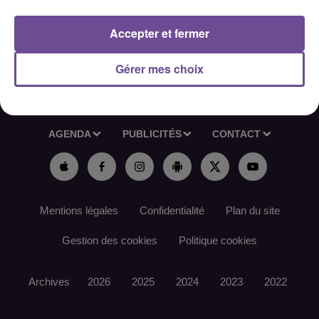
Référence de l’offre France Travail : 181CNHN
Accepter et fermer
Gérer mes choix
ACCUEIL
RADIO
ACTUS
PODCAST
AGENDA
PUBLICITÉS
CONTACT
Mentions légales
Confidentialité
Plan du site
Gestion des cookies
Politique cookies
Archives
2026
2025
2024
2023
2022