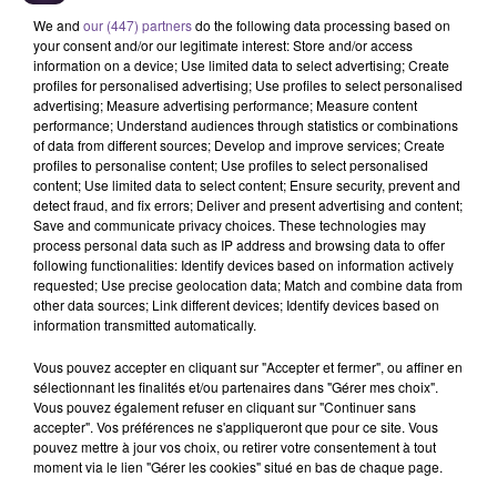
We and
our (447) partners
do the following data processing based on
your consent and/or our legitimate interest: Store and/or access
information on a device; Use limited data to select advertising; Create
profiles for personalised advertising; Use profiles to select personalised
advertising; Measure advertising performance; Measure content
performance; Understand audiences through statistics or combinations
of data from different sources; Develop and improve services; Create
profiles to personalise content; Use profiles to select personalised
Un magasin de Poitiers recherche un
content; Use limited data to select content; Ensure security, prevent and
employé polyvalent (H/F).
detect fraud, and fix errors; Deliver and present advertising and content;
Save and communicate privacy choices. These technologies may
process personal data such as IP address and browsing data to offer
following functionalities: Identify devices based on information actively
Un magasin de Poitiers recherche un employé polyvalent
requested; Use precise geolocation data; Match and combine data from
other data sources; Link different devices; Identify devices based on
(H/F). Vos missions : approvisionner l'ensemble des rayons.
information transmitted automatically.
Gérer l'encaissement des produits. Maintenir le magasin bien
achalandé, propre et soigné pour que les clients s'y
Vous pouvez accepter en cliquant sur "Accepter et fermer", ou affiner en
retrouvent. Réceptionner et traiter les livraisons.
sélectionnant les finalités et/ou partenaires dans "Gérer mes choix".
Vous pouvez également refuser en cliquant sur "Continuer sans
Accompagner et renseigner les clients. Assurer le nettoyage
accepter". Vos préférences ne s'appliqueront que pour ce site. Vous
et rangement des différents espaces du point de vente.
pouvez mettre à jour vos choix, ou retirer votre consentement à tout
Mettre en place et suivre la promotion hebdomadaire.
moment via le lien "Gérer les cookies" situé en bas de chaque page.