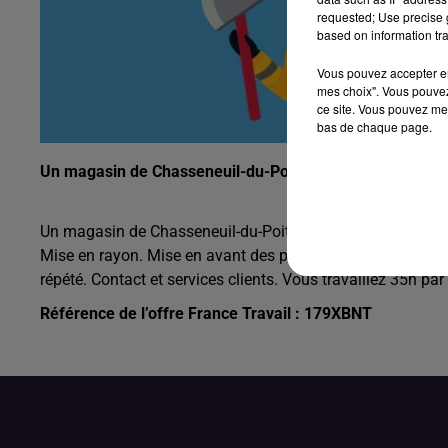
requested; Use precise g
based on information tra
Vous pouvez accepter en 
mes choix". Vous pouvez
ce site. Vous pouvez met
bas de chaque page.
Un magasin de Chasseneuil-du-Poitou recherche un empl
Un magasin de Chasseneuil-du-Poitou recherche un employé
Mise en rayon. Mise en avant des produits dans les rayon
répété. Contact et services clients. Vous travaillez 35h pa
Référence de l’offre France Travail : 179XBNT