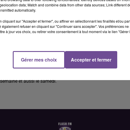
eolocation data; Match and combine data from other data sources; Link different de
nsmitted automatically.
cliquant sur "Accepter et fermer", ou affiner en sélectionnant les finalités et/ou pa
 également refuser en cliquant sur "Continuer sans accepter". Vos préférences ne 
tre à jour vos choix, ou retirer votre consentement à tout moment via le lien "Gérer 
oyé libre-service (H/F).
Gérer mes choix
Accepter et fermer
 libre-service (H/F). Vos missions : réception des marchandis
s. Suivi des approvisionnements avec port de charges lourdes
r semaine et aussi le samedi.