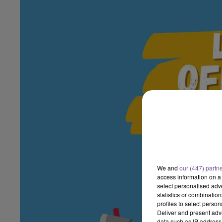
We and
our (447) partn
access information on a 
select personalised ad
statistics or combinatio
profiles to select person
Deliver and present adv
data such as IP address 