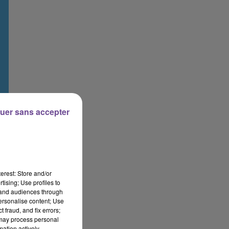
uer sans accepter
erest: Store and/or
tising; Use profiles to
tand audiences through
personalise content; Use
 fraud, and fix errors;
 may process personal
mation actively