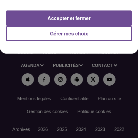
Référence de l’offre France Travail : 183WWHV
Accepter et fermer
Gérer mes choix
ACCUEIL
RADIO
ACTUS
PODCAST
AGENDA
PUBLICITÉS
CONTACT
Mentions légales
Confidentialité
Plan du site
Gestion des cookies
Politique cookies
Archives
2026
2025
2024
2023
2022