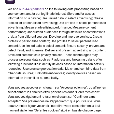
We and
our (447) partners
do the following data processing based on
your consent and/or our legitimate interest: Store and/or access
information on a device; Use limited data to select advertising; Create
profiles for personalised advertising; Use profiles to select personalised
advertising; Measure advertising performance; Measure content
performance; Understand audiences through statistics or combinations
of data from different sources; Develop and improve services; Create
Une société basée à Châtellerault
profiles to personalise content; Use profiles to select personalised
content; Use limited data to select content; Ensure security, prevent and
recrute un employé administratif (H/F).
detect fraud, and fix errors; Deliver and present advertising and content;
Save and communicate privacy choices. These technologies may
process personal data such as IP address and browsing data to offer
following functionalities: Identify devices based on information actively
Une société basée à Châtellerault recrute un employé
requested; Use precise geolocation data; Match and combine data from
administratif (H/F). Vos missions : réaliser la saisie
other data sources; Link different devices; Identify devices based on
administrative des réceptions physiques transmises par les
information transmitted automatically.
agents réception. Transmettre la documentation nécessaire
Vous pouvez accepter en cliquant sur "Accepter et fermer", ou affiner en
au dédouanement au prestataire mandaté par le client.
sélectionnant les finalités et/ou partenaires dans "Gérer mes choix".
Procéder à l'orientation des colis. Informer les destinataires
Vous pouvez également refuser en cliquant sur "Continuer sans
des différents litiges en réception par E-mail et assurer le
accepter". Vos préférences ne s'appliqueront que pour ce site. Vous
pouvez mettre à jour vos choix, ou retirer votre consentement à tout
suivi. Procéder au reporting tous les soirs des colis en
moment via le lien "Gérer les cookies" situé en bas de chaque page.
attente d'instruction pour orientation.