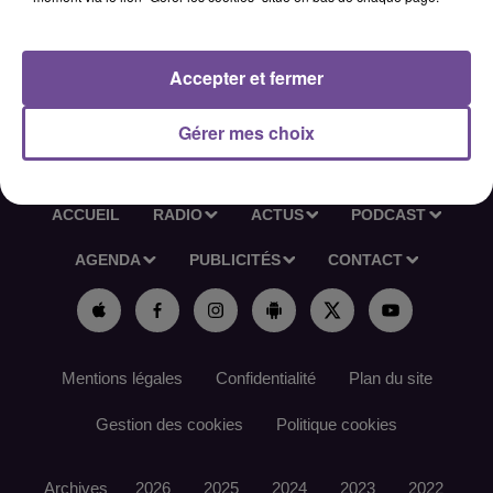
documents de bord).
Référence de l’offre France Travail : 181KPND
Accepter et fermer
Gérer mes choix
ACCUEIL
RADIO
ACTUS
PODCAST
AGENDA
PUBLICITÉS
CONTACT
Mentions légales
Confidentialité
Plan du site
Gestion des cookies
Politique cookies
Archives
2026
2025
2024
2023
2022