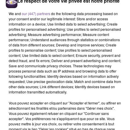
Le respect de votre vie privée est notre priorité
We and
our (447) partners
do the following data processing based on
your consent and/or our legitimate interest: Store and/or access
information on a device; Use limited data to select advertising; Create
profiles for personalised advertising; Use profiles to select personalised
advertising; Measure advertising performance; Measure content
performance; Understand audiences through statistics or combinations
of data from different sources; Develop and improve services; Create
Une société de Châtillon-sur-Thouet
profiles to personalise content; Use profiles to select personalised
recherche un chauffeur livreur (H/F).
content; Use limited data to select content; Ensure security, prevent and
detect fraud, and fix errors; Deliver and present advertising and content;
Save and communicate privacy choices. These technologies may
process personal data such as IP address and browsing data to offer
Une société de Châtillon-sur-Thouet recherche un chauffeur
following functionalities: Identify devices based on information actively
livreur (H/F). Vos missions : prendre connaissance du
requested; Use precise geolocation data; Match and combine data from
other data sources; Link different devices; Identify devices based on
planning d’enlèvement, charger et enlever le matériel de
information transmitted automatically.
manière sécurisée, enregistrer sur le BL/document du
matériel chargé, effectuer l'entretien du véhicule (vérifier les
Vous pouvez accepter en cliquant sur "Accepter et fermer", ou affiner en
niveaux, veiller au bon état des pneus, assurer la propreté
sélectionnant les finalités et/ou partenaires dans "Gérer mes choix".
Vous pouvez également refuser en cliquant sur "Continuer sans
intérieur/extérieur du véhicule, remonter toute anomalie liée
accepter". Vos préférences ne s'appliqueront que pour ce site. Vous
au véhicule, signaler les aléas rencontrés lors de la tournée,
pouvez mettre à jour vos choix, ou retirer votre consentement à tout
signaler les aléas liés à la sécurité, gérer et/ou tenir à jour les
moment via le lien "Gérer les cookies" situé en bas de chaque page.