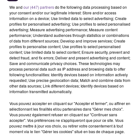
We and
our (447) partners
do the following data processing based on
your consent and/or our legitimate interest: Store and/or access
information on a device; Use limited data to select advertising; Create
profiles for personalised advertising; Use profiles to select personalised
advertising; Measure advertising performance; Measure content
performance; Understand audiences through statistics or combinations
of data from different sources; Develop and improve services; Create
profiles to personalise content; Use profiles to select personalised
Une entreprise de Chalandray
content; Use limited data to select content; Ensure security, prevent and
recherche un chauffeur-livreur (H/F).
detect fraud, and fix errors; Deliver and present advertising and content;
Save and communicate privacy choices. These technologies may
process personal data such as IP address and browsing data to offer
following functionalities: Identify devices based on information actively
Une entreprise de Chalandray recherche un chauffeur-livreur
requested; Use precise geolocation data; Match and combine data from
other data sources; Link different devices; Identify devices based on
(H/F). La personne assurera les livraisons des clients
information transmitted automatically.
professionnels ainsi que la livraison des GMS (Grandes et
Moyennes Surfaces) avec de la prise de commande et de la
Vous pouvez accepter en cliquant sur "Accepter et fermer", ou affiner en
mise en rayon si nécessaire. Les livraisons s'effectuent sur
sélectionnant les finalités et/ou partenaires dans "Gérer mes choix".
Vous pouvez également refuser en cliquant sur "Continuer sans
une amplitude maximum de 10 heures pouvant aller de 4h00
accepter". Vos préférences ne s'appliqueront que pour ce site. Vous
du matin à 14h00 l’après-midi. Cette mission sera cumulée à
pouvez mettre à jour vos choix, ou retirer votre consentement à tout
une activité dans l’atelier de production.
moment via le lien "Gérer les cookies" situé en bas de chaque page.