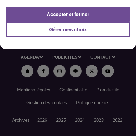
Référence de l’offre France Travail : 169ZKLS
Accepter et fermer
Gérer mes choix
ACCUEIL
RADIO
ACTUS
PODCAST
AGENDA
PUBLICITÉS
CONTACT
Mentions légales
Confidentialité
Plan du site
Gestion des cookies
Politique cookies
Archives
2026
2025
2024
2023
2022