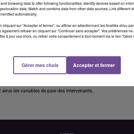
and browsing data to offer following functionalities: Identify devices based on infor
eolocation data; Match and combine data from other data sources; Link different de
nsmitted automatically.
cliquant sur "Accepter et fermer", ou affiner en sélectionnant les finalités et/ou pa
 également refuser en cliquant sur "Continuer sans accepter". Vos préférences ne 
tre à jour vos choix, ou retirer votre consentement à tout moment via le lien "Gérer 
Gérer mes choix
Accepter et fermer
établissez les plannings de vos intervenants, gérez les imprévu
la facturation client. Vous assurez l'accueil physique et
et les éventuelles réclamations clients. Vous recrutez les
 ainsi les variables de paie des intervenants.