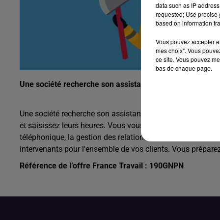
data such as IP address 
requested; Use precise g
based on information tra
Vous pouvez accepter en 
mes choix". Vous pouvez
ce site. Vous pouvez met
bas de chaque page.
Une société recherche son assistant d’agence (H/F).
Une société recherche son assistant d’agence (H/F). Vous 
et saisissez leurs heures. Vous vous chargez également de 
téléphonique, la gestion des relations avec les mutuelles, 
intervenants pour l'ensemble de vos clients. Vous préparez
Référence de l’offre France Travail : 190GNPN