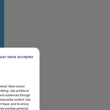
uer sans accepter
erest: Store and/or
tising; Use profiles to
tand audiences through
personalise content; Use
 fraud, and fix errors;
 may process personal