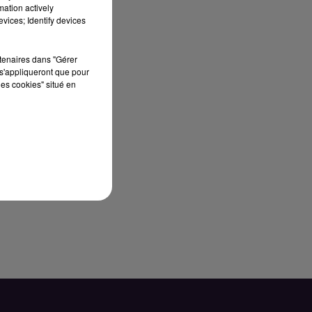
mation actively
vices; Identify devices
rtenaires dans "Gérer
s'appliqueront que pour
les cookies" situé en
s