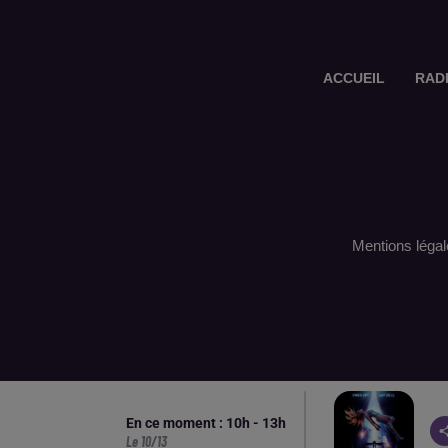
ACCUEIL
RAD
Mentions légal
En ce moment :
10
h -
13
h
Le 10/13