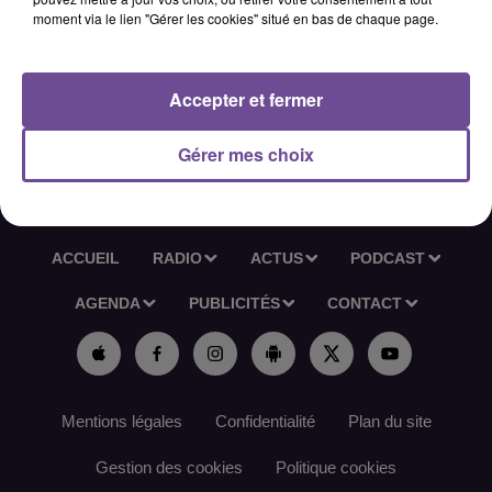
téléphone. Vous réalisez les commandes correspondant aux
moment via le lien "Gérer les cookies" situé en bas de chaque page.
offres de prix fournisseurs pour les différentes agences de la
région.
Accepter et fermer
Référence de l’offre France Travail : 171QPWH
Gérer mes choix
ACCUEIL
RADIO
ACTUS
PODCAST
AGENDA
PUBLICITÉS
CONTACT
Mentions légales
Confidentialité
Plan du site
Gestion des cookies
Politique cookies