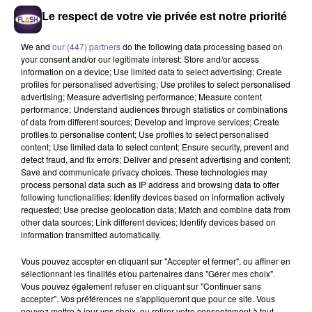
Le respect de votre vie privée est notre priorité
We and
our (447) partners
do the following data processing based on
your consent and/or our legitimate interest: Store and/or access
information on a device; Use limited data to select advertising; Create
profiles for personalised advertising; Use profiles to select personalised
advertising; Measure advertising performance; Measure content
performance; Understand audiences through statistics or combinations
of data from different sources; Develop and improve services; Create
profiles to personalise content; Use profiles to select personalised
Une entreprise de Poitiers, spécialisée
content; Use limited data to select content; Ensure security, prevent and
dans le BTP, recherche un assistant
detect fraud, and fix errors; Deliver and present advertising and content;
Save and communicate privacy choices. These technologies may
administratif achat (H/F).
process personal data such as IP address and browsing data to offer
following functionalities: Identify devices based on information actively
requested; Use precise geolocation data; Match and combine data from
Une entreprise de Poitiers, spécialisée dans le BTP, recherche
other data sources; Link different devices; Identify devices based on
information transmitted automatically.
un assistant administratif achat (H/F). Vous travaillez au
service achatS au sein d'un service de 4 personnes et vous
Vous pouvez accepter en cliquant sur "Accepter et fermer", ou affiner en
travaillez en collaboration avec les responsables d'affaires,
sélectionnant les finalités et/ou partenaires dans "Gérer mes choix".
Vous pouvez également refuser en cliquant sur "Continuer sans
les fournisseurs et les personnel de terrain de l’entreprise.
accepter". Vos préférences ne s'appliqueront que pour ce site. Vous
Vous réceptionnez les demandes d'achats par mail ou
pouvez mettre à jour vos choix, ou retirer votre consentement à tout