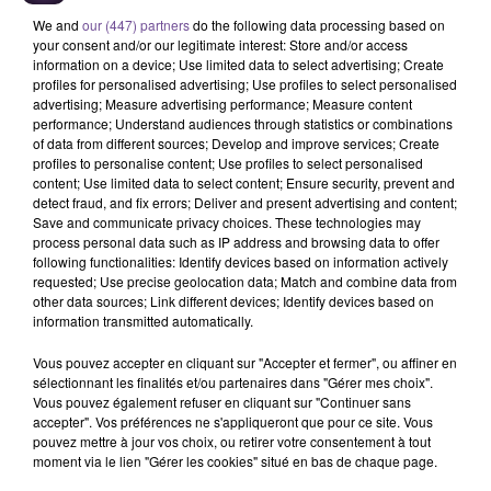
We and
our (447) partners
do the following data processing based on
your consent and/or our legitimate interest: Store and/or access
information on a device; Use limited data to select advertising; Create
profiles for personalised advertising; Use profiles to select personalised
advertising; Measure advertising performance; Measure content
performance; Understand audiences through statistics or combinations
of data from different sources; Develop and improve services; Create
profiles to personalise content; Use profiles to select personalised
Une société de Poitiers recherche un
content; Use limited data to select content; Ensure security, prevent and
assistant administratif (H/F).
detect fraud, and fix errors; Deliver and present advertising and content;
Save and communicate privacy choices. These technologies may
process personal data such as IP address and browsing data to offer
following functionalities: Identify devices based on information actively
Une société de Poitiers recherche un assistant administratif
requested; Use precise geolocation data; Match and combine data from
other data sources; Link different devices; Identify devices based on
(H/F). Vous jouerez un rôle essentiel dans le bon
information transmitted automatically.
fonctionnement des opérations quotidiennes. Votre capacité,
à gérer le standard téléphonique et à assurer le secrétariat
Vous pouvez accepter en cliquant sur "Accepter et fermer", ou affiner en
sera cruciale pour maintenir une communication fluide et
sélectionnant les finalités et/ou partenaires dans "Gérer mes choix".
Vous pouvez également refuser en cliquant sur "Continuer sans
efficace. Vous serez au cœur de l'organisation, facilitant les
accepter". Vos préférences ne s'appliqueront que pour ce site. Vous
échanges et soutenant l'équipe dans ses missions. Ce poste
pouvez mettre à jour vos choix, ou retirer votre consentement à tout
est à temps plein, avec des horaires de journée.
moment via le lien "Gérer les cookies" situé en bas de chaque page.