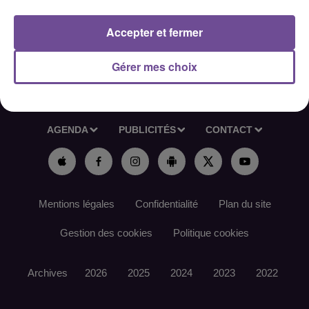
Référence de l’offre France Travail : 197ZHFD
Accepter et fermer
Gérer mes choix
ACCUEIL
RADIO
ACTUS
PODCAST
AGENDA
PUBLICITÉS
CONTACT
Mentions légales
Confidentialité
Plan du site
Gestion des cookies
Politique cookies
Archives
2026
2025
2024
2023
2022