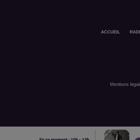
ACCUEIL
RAD
Mentions légal
En ce moment :
10
h -
13
h