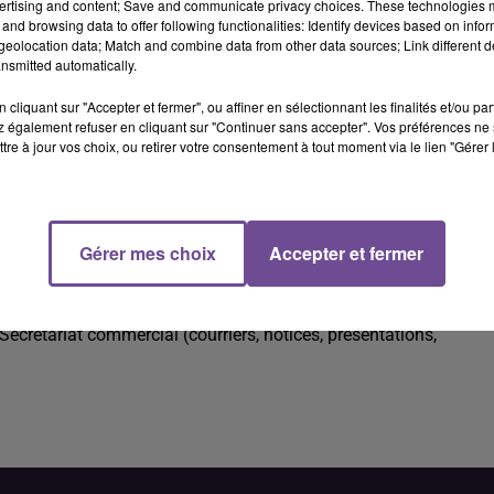
ertising and content; Save and communicate privacy choices. These technologies
and browsing data to offer following functionalities: Identify devices based on infor
eolocation data; Match and combine data from other data sources; Link different de
nsmitted automatically.
cliquant sur "Accepter et fermer", ou affiner en sélectionnant les finalités et/ou pa
 également refuser en cliquant sur "Continuer sans accepter". Vos préférences ne 
tre à jour vos choix, ou retirer votre consentement à tout moment via le lien "Gérer 
tif (H/F).
Gérer mes choix
Accepter et fermer
tif (H/F). Vos missions : rédaction et mise en forme de documen
ission de l'information auprès des différents interlocuteurs
s logistiques de l'agence (événementiel, gestion des fournitures
ecrétariat commercial (courriers, notices, présentations,