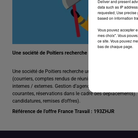
Deliver and present adv
data such as IP address 
requested; Use precise g
based on information tra
Vous pouvez accepter en 
mes choix". Vous pouvez
ce site. Vous pouvez met
bas de chaque page.
Une société de Poitiers recherche un assistant administra
Une société de Poitiers recherche un assistant administra
(courriers, comptes rendus de réunions). Gestion et transm
internes / externes. Gestion d’agendas. Assurer les besoin
courantes, réservations dans le cadre des déplacements). S
candidatures, remises d’offres).
Référence de l’offre France Travail : 193ZHJR