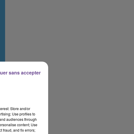
uer sans accepter
erest: Store and/or
tising; Use profiles to
tand audiences through
personalise content; Use
 fraud, and fix errors;