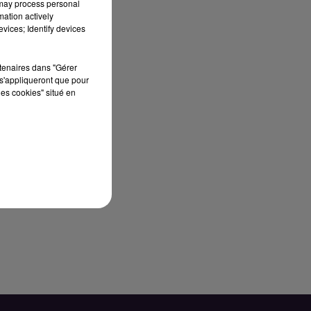
 may process personal
mation actively
vices; Identify devices
rtenaires dans "Gérer
s'appliqueront que pour
les cookies" situé en
ts