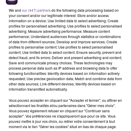
We and
our (447) partners
do the following data processing based on
your consent and/or our legitimate interest: Store and/or access
information on a device; Use limited data to select advertising; Create
profiles for personalised advertising; Use profiles to select personalised
advertising; Measure advertising performance; Measure content
performance; Understand audiences through statistics or combinations
of data from different sources; Develop and improve services; Create
Une société de la Vienne recherche un
profiles to personalise content; Use profiles to select personalised
content; Use limited data to select content; Ensure security, prevent and
assistant administratif (H/F).
detect fraud, and fix errors; Deliver and present advertising and content;
Save and communicate privacy choices. These technologies may
process personal data such as IP address and browsing data to offer
following functionalities: Identify devices based on information actively
Une société de la Vienne recherche un assistant
requested; Use precise geolocation data; Match and combine data from
administratif (H/F). Vos missions : gérer un portefeuille
other data sources; Link different devices; Identify devices based on
client. Assurer la gestion efficace des commandes en
information transmitted automatically.
contact avec les commerciaux, les clients et l'ensemble des
Vous pouvez accepter en cliquant sur "Accepter et fermer", ou affiner en
partenaires et services en interne. Ouvrir des comptes. Saisir
sélectionnant les finalités et/ou partenaires dans "Gérer mes choix".
des commandes. Suivre des livraisons et des ruptures.
Vous pouvez également refuser en cliquant sur "Continuer sans
Organiser des transports. Facturer et gérer la relation client à
accepter". Vos préférences ne s'appliqueront que pour ce site. Vous
pouvez mettre à jour vos choix, ou retirer votre consentement à tout
travers différents canaux (téléphone, e-mail ou encore outils
moment via le lien "Gérer les cookies" situé en bas de chaque page.
informatiques de type EDI).