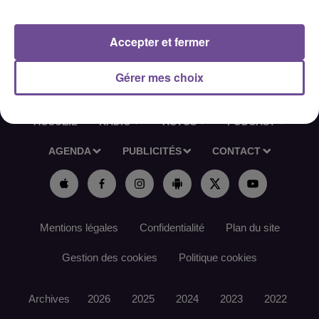
Référence de l’offre France Travail : 167QCLF
Accepter et fermer
Gérer mes choix
ACCUEIL
RADIO
ACTUS
PODCAST
AGENDA
PUBLICITÉS
CONTACT
Mentions légales
Confidentialité
Plan du site
Gestion des cookies
Politique cookies
Archives
2026
2025
2024
2023
2022