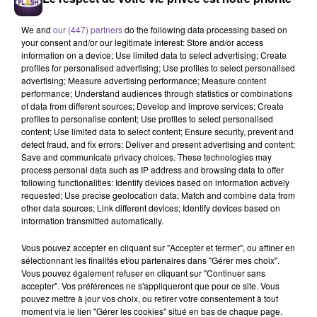
We and
our (447) partners
do the following data processing based on
your consent and/or our legitimate interest: Store and/or access
information on a device; Use limited data to select advertising; Create
profiles for personalised advertising; Use profiles to select personalised
advertising; Measure advertising performance; Measure content
performance; Understand audiences through statistics or combinations
of data from different sources; Develop and improve services; Create
profiles to personalise content; Use profiles to select personalised
content; Use limited data to select content; Ensure security, prevent and
Le CHU de Poitiers recrute un assistant
detect fraud, and fix errors; Deliver and present advertising and content;
administratif (H/F).
Save and communicate privacy choices. These technologies may
process personal data such as IP address and browsing data to offer
following functionalities: Identify devices based on information actively
requested; Use precise geolocation data; Match and combine data from
Le CHU de Poitiers recrute un assistant administratif (H/F)
other data sources; Link different devices; Identify devices based on
information transmitted automatically.
au sein de la cellule des marchés au sein de la Direction des
Achats sur le site de Poitiers dès que possible. Vos missions
Vous pouvez accepter en cliquant sur "Accepter et fermer", ou affiner en
: téléchargement et enregistrement des plis électroniques.
sélectionnant les finalités et/ou partenaires dans "Gérer mes choix".
Vous pouvez également refuser en cliquant sur "Continuer sans
Vérification et enregistrement de preuves des certificats de
accepter". Vos préférences ne s'appliqueront que pour ce site. Vous
signature électronique. Contrôle des pièces fournies selon
pouvez mettre à jour vos choix, ou retirer votre consentement à tout
les exigences du règlement de consultation. Suivi des
moment via le lien "Gérer les cookies" situé en bas de chaque page.