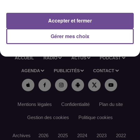
demandes de pièces manquantes.
Références de l’offre France Travail : 187MKBF
Accepter et fermer
Gérer mes choix
ACCUEIL
RADIO
ACTUS
PODCAST
AGENDA
PUBLICITÉS
CONTACT
Mentions légales
Confidentialité
Plan du site
Gestion des cookies
Politique cookies
Archives
2026
2025
2024
2023
2022