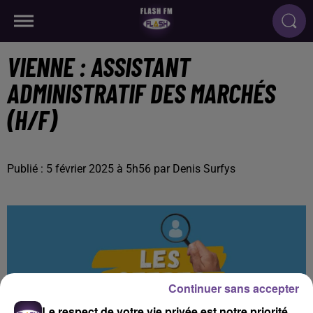
VIENNE : ASSISTANT
ADMINISTRATIF DES MARCHÉS
(H/F)
Publié : 5 février 2025 à 5h56 par Denis Surfys
Continuer sans accepter
Le respect de votre vie privée est notre priorité