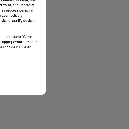
 fraud, and fix errors;
 may process personal
mation actively
vices; Identify devices
rtenaires dans "Gérer
s'appliqueront que pour
les cookies" situé en