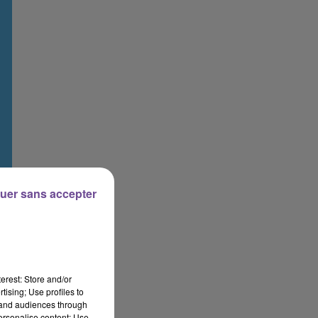
uer sans accepter
erest: Store and/or
tising; Use profiles to
tand audiences through
personalise content; Use