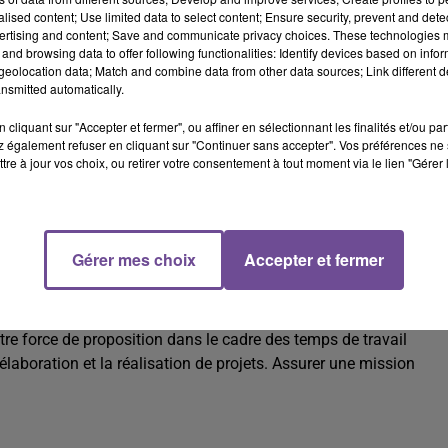
alised content; Use limited data to select content; Ensure security, prevent and detect
ertising and content; Save and communicate privacy choices. These technologies
and browsing data to offer following functionalities: Identify devices based on infor
eolocation data; Match and combine data from other data sources; Link different de
nsmitted automatically.
cliquant sur "Accepter et fermer", ou affiner en sélectionnant les finalités et/ou pa
 également refuser en cliquant sur "Continuer sans accepter". Vos préférences ne 
tre à jour vos choix, ou retirer votre consentement à tout moment via le lien "Gérer 
animateur périscolaire pause méridienne (H/F).
Gérer mes choix
Accepter et fermer
imateur périscolaire pause méridienne (H/F). Vos missions :
oser des activités en cohérence. Participer à la réflexion
tre force de proposition dans le cadre des temps de travail
 l'élaboration et la réalisation de projets. Assurer une mission