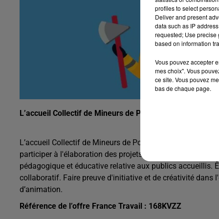
profiles to select person
Deliver and present adv
data such as IP address 
requested; Use precise g
based on information tra
Vous pouvez accepter en 
mes choix". Vous pouvez
ce site. Vous pouvez met
bas de chaque page.
L’accueil Collectif de Mineurs de Poitiers recherche un 
L’accueil Collectif de Mineurs de Poitiers recherche un an
participer à l'élaboration des projets pédagogiques et prop
pédagogique et éducative relative aux publics accueillis. Ê
collaboratif. Faire preuve d'initiative et de créativité dans
d’animation.
Référence de l’offre France Travail : 168KVZZ