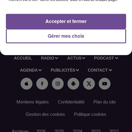
manière autonome. Posséder le Permis B (boîte manuelle).
Référence de l’offre France Travail : 190BFYQ
Accepter et fermer
Gérer mes choix
ACCUEIL
RADIO
ACTUS
PODCAST
AGENDA
PUBLICITÉS
CONTACT
Mentions légales
Confidentialité
Plan du site
Gestion des cookies
Politique cookies
Archives
2026
2025
2024
2023
2022