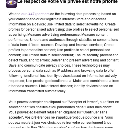
Le respect de votre vie privée est notre priorité
We and
our (447) partners
do the following data processing based on
your consent and/or our legitimate interest: Store and/or access
information on a device; Use limited data to select advertising; Create
profiles for personalised advertising; Use profiles to select personalised
advertising; Measure advertising performance; Measure content
performance; Understand audiences through statistics or combinations
of data from different sources; Develop and improve services; Create
Une société de Poitiers recherche un
profiles to personalise content; Use profiles to select personalised
agent tournées containers poubelles
content; Use limited data to select content; Ensure security, prevent and
(H/F).
detect fraud, and fix errors; Deliver and present advertising and content;
Save and communicate privacy choices. These technologies may
process personal data such as IP address and browsing data to offer
following functionalities: Identify devices based on information actively
Une société de Poitiers recherche un agent tournées
requested; Use precise geolocation data; Match and combine data from
other data sources; Link different devices; Identify devices based on
containers poubelles (H/F). Vos missions : assurer le
information transmitted automatically.
nettoyage et la sortie de conteneurs poubelles. Veiller au
respect des protocoles d'hygiène et de sécurité. Maintenir un
Vous pouvez accepter en cliquant sur "Accepter et fermer", ou affiner en
sélectionnant les finalités et/ou partenaires dans "Gérer mes choix".
environnement propre et accueillant pour tous. Expérience
Vous pouvez également refuser en cliquant sur "Continuer sans
dans le nettoyage (souhaitée, mais non-obligatoire). Sérieux,
accepter". Vos préférences ne s'appliqueront que pour ce site. Vous
rigueur et sens du détail. Bonne condition physique pour
pouvez mettre à jour vos choix, ou retirer votre consentement à tout
moment via le lien "Gérer les cookies" situé en bas de chaque page.
effectuer les tâches demandées. Capacité à travailler de