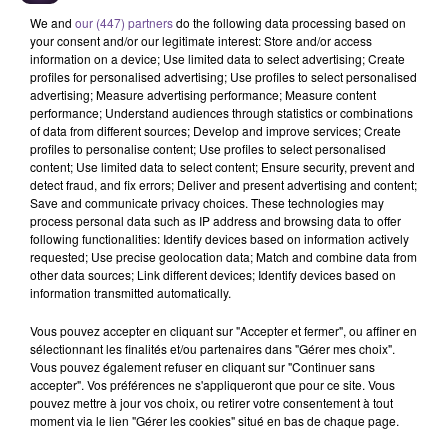
We and
our (447) partners
do the following data processing based on
your consent and/or our legitimate interest: Store and/or access
information on a device; Use limited data to select advertising; Create
profiles for personalised advertising; Use profiles to select personalised
advertising; Measure advertising performance; Measure content
performance; Understand audiences through statistics or combinations
of data from different sources; Develop and improve services; Create
profiles to personalise content; Use profiles to select personalised
Une société de Saint-Benoît recherche
content; Use limited data to select content; Ensure security, prevent and
un agent logistique polyvalent (H/F).
detect fraud, and fix errors; Deliver and present advertising and content;
Save and communicate privacy choices. These technologies may
process personal data such as IP address and browsing data to offer
following functionalities: Identify devices based on information actively
Une société de Saint-Benoît recherche un agent logistique
requested; Use precise geolocation data; Match and combine data from
other data sources; Link different devices; Identify devices based on
polyvalent (H/F). Vos missions : effectuer avec précision le
information transmitted automatically.
picking en magasin, tant en physique qu'informatique via
SAP, pour préparer efficacement les ordres de fabrication.
Vous pouvez accepter en cliquant sur "Accepter et fermer", ou affiner en
Gérer les murs de réapprovisionnement des ateliers à l'aide
sélectionnant les finalités et/ou partenaires dans "Gérer mes choix".
Vous pouvez également refuser en cliquant sur "Continuer sans
de cartes Kanban et réaliser avec minutie les transactions
accepter". Vos préférences ne s'appliqueront que pour ce site. Vous
SAP associées. Participer activement à la réalisation
pouvez mettre à jour vos choix, ou retirer votre consentement à tout
d'inventaires, contribuant ainsi à l'optimisation des stocks.
moment via le lien "Gérer les cookies" situé en bas de chaque page.