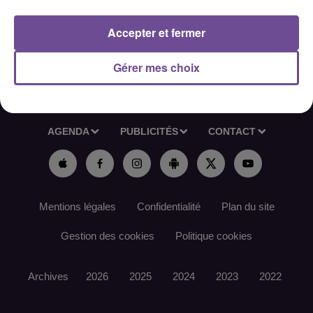
Référence de l’offre France Travail : 189HWCR
Accepter et fermer
Gérer mes choix
ACCUEIL
RADIO
ACTUS
PODCAST
AGENDA
PUBLICITÉS
CONTACT
Mentions légales
Confidentialité
Plan du site
Gestion des cookies
Politique cookies
Archives
2026
2025
2024
2023
2022