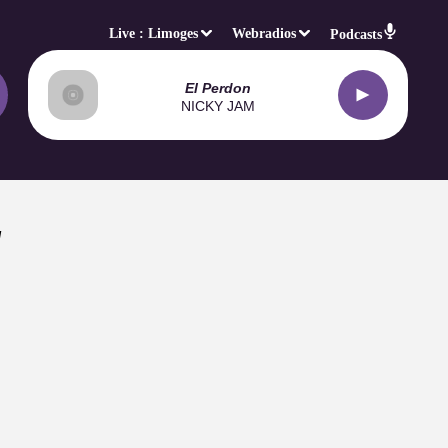
Live :
Limoges
Webradios
Podcasts
El Perdon
NICKY JAM
E