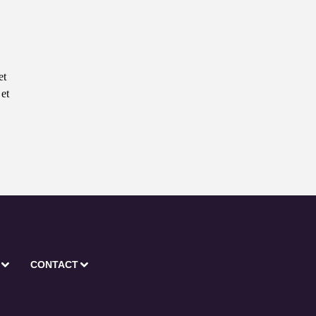
et
 et
CONTACT