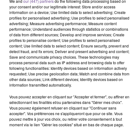
We and
our (447) partners
do the following data processing based on
your consent and/or our legitimate interest: Store and/or access
information on a device; Use limited data to select advertising; Create
profiles for personalised advertising; Use profiles to select personalised
advertising; Measure advertising performance; Measure content
performance; Understand audiences through statistics or combinations
of data from different sources; Develop and improve services; Create
Une société de Poitiers recherche un
profiles to personalise content; Use profiles to select personalised
agent d’accueil (H/F).
content; Use limited data to select content; Ensure security, prevent and
detect fraud, and fix errors; Deliver and present advertising and content;
Save and communicate privacy choices. These technologies may
process personal data such as IP address and browsing data to offer
Une société de Poitiers recherche un agent d’accueil (H/F).
following functionalities: Identify devices based on information actively
requested; Use precise geolocation data; Match and combine data from
Vos missions : accueil et orientation des patients et visiteurs.
other data sources; Link different devices; Identify devices based on
Gestion des appels téléphoniques et prise de rendez-vous.
information transmitted automatically.
Traitement des demandes d’informations. Collaboration
avec les différents services de l'établissement de santé.
Vous pouvez accepter en cliquant sur "Accepter et fermer", ou affiner en
sélectionnant les finalités et/ou partenaires dans "Gérer mes choix".
Vous devez avoir un bon sens de l’accueil et du service
Vous pouvez également refuser en cliquant sur "Continuer sans
client, une bonne communication orale et écrite et la
accepter". Vos préférences ne s'appliqueront que pour ce site. Vous
capacité à travailler en équipe.
pouvez mettre à jour vos choix, ou retirer votre consentement à tout
moment via le lien "Gérer les cookies" situé en bas de chaque page.
Référence de l’offre France Travail : 177CRFR