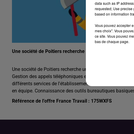
data such as IP address 
requested; Use precise g
based on information tra
Vous pouvez accepter en 
mes choix". Vous pouvez
ce site. Vous pouvez met
bas de chaque page.
Une société de Poitiers recherche un agent d’accueil (H/
Une société de Poitiers recherche un agent d’accueil (H/F). 
Gestion des appels téléphoniques et prise de rendez-vous
différents services de l'établissement de santé. Vous devez a
en équipe. Connaissance des outils bureautiques basique
Référence de l’offre France Travail : 175WXFS