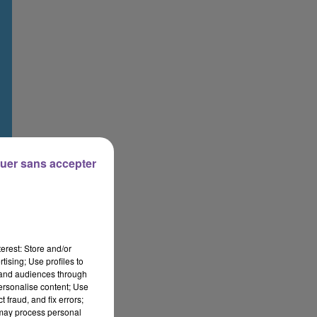
uer sans accepter
erest: Store and/or
tising; Use profiles to
tand audiences through
personalise content; Use
 fraud, and fix errors;
 may process personal