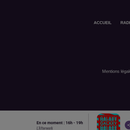
ACCUEIL
RAD
Mentions légal
En ce moment :
16
h -
19
h
L'Afterwork