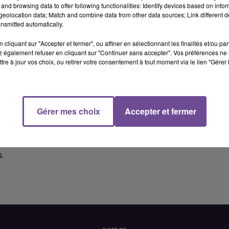
and browsing data to offer following functionalities: Identify devices based on infor
eolocation data; Match and combine data from other data sources; Link different de
nsmitted automatically.
cliquant sur "Accepter et fermer", ou affiner en sélectionnant les finalités et/ou pa
 également refuser en cliquant sur "Continuer sans accepter". Vos préférences ne 
tre à jour vos choix, ou retirer votre consentement à tout moment via le lien "Gérer 
F).
Gérer mes choix
Accepter et fermer
Vos missions : accueil et orientation des patients et visiteurs.
. Traitement des demandes d’informations. Collaboration avec l
voir le sens de l’accueil et du service client. Capacité à travaill
s.