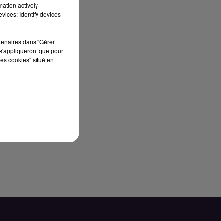
mation actively
vices; Identify devices
rtenaires dans "Gérer
s'appliqueront que pour
les cookies" situé en
es
er