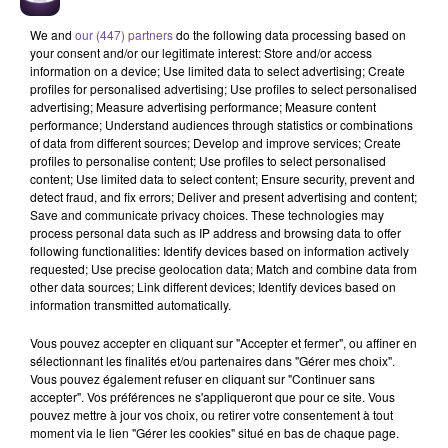
We and
our (447) partners
do the following data processing based on
your consent and/or our legitimate interest: Store and/or access
information on a device; Use limited data to select advertising; Create
profiles for personalised advertising; Use profiles to select personalised
advertising; Measure advertising performance; Measure content
performance; Understand audiences through statistics or combinations
of data from different sources; Develop and improve services; Create
profiles to personalise content; Use profiles to select personalised
content; Use limited data to select content; Ensure security, prevent and
Une entreprise de Poitiers recherche un
detect fraud, and fix errors; Deliver and present advertising and content;
Save and communicate privacy choices. These technologies may
agent d'entretien (H/F).
process personal data such as IP address and browsing data to offer
following functionalities: Identify devices based on information actively
requested; Use precise geolocation data; Match and combine data from
other data sources; Link different devices; Identify devices based on
Une entreprise de Poitiers recherche un agent d'entretien
information transmitted automatically.
(H/F) pour intervenir sur plusieurs résidences à Chasseneuil-
du-Poitou et Poitiers. Vous assurez le nettoyage et la
Vous pouvez accepter en cliquant sur "Accepter et fermer", ou affiner en
sélectionnant les finalités et/ou partenaires dans "Gérer mes choix".
propreté des locaux, en respectant les procédures et les
Vous pouvez également refuser en cliquant sur "Continuer sans
règles de sécurité. Poste en CDD de remplacement, à temps
accepter". Vos préférences ne s'appliqueront que pour ce site. Vous
partiel, avec travail en journée sur différents sites.
pouvez mettre à jour vos choix, ou retirer votre consentement à tout
moment via le lien "Gérer les cookies" situé en bas de chaque page.
Réf France Travail: 200VLRN