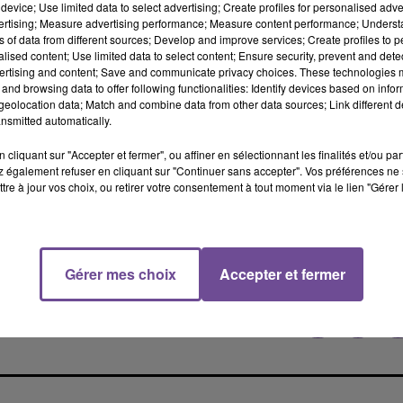
device; Use limited data to select advertising; Create profiles for personalised adver
vertising; Measure advertising performance; Measure content performance; Unders
ns of data from different sources; Develop and improve services; Create profiles to 
alised content; Use limited data to select content; Ensure security, prevent and detect
ertising and content; Save and communicate privacy choices. These technologies
and browsing data to offer following functionalities: Identify devices based on infor
eolocation data; Match and combine data from other data sources; Link different de
nsmitted automatically.
cliquant sur "Accepter et fermer", ou affiner en sélectionnant les finalités et/ou pa
 également refuser en cliquant sur "Continuer sans accepter". Vos préférences ne 
sse frayeur pour les agents présents. Le temps d’intervention de
tre à jour vos choix, ou retirer votre consentement à tout moment via le lien "Gérer 
ainte va être déposée
par la DIR CentreOuest.
 aux rétroviseurs »
Gérer mes choix
Accepter et fermer