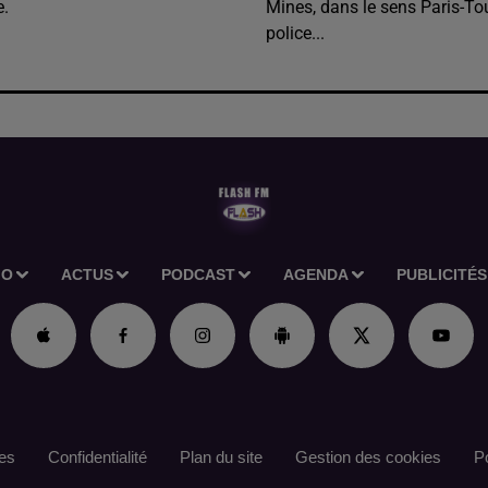
e.
Mines, dans le sens Paris-To
police...
IO
ACTUS
PODCAST
AGENDA
PUBLICITÉS
es
Confidentialité
Plan du site
Gestion des cookies
Po