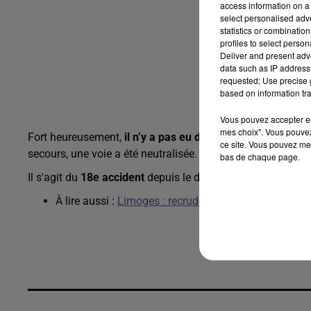
access information on a 
select personalised ad
statistics or combinatio
profiles to select person
Deliver and present adv
data such as IP address 
requested; Use precise g
based on information tra
Vous pouvez accepter en 
mes choix". Vous pouvez
Fort heureusement,
il n’y a pas eu de blessé
, mais une gro
ce site. Vous pouvez met
secours, une voie a été neutralisée.
bas de chaque page.
Il s'agit du
18e accident
depuis le début de l'année.
Une pl
À lire aussi :
Limoges : recrudescence des arnaques «