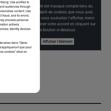
tising; Use profiles to
Cet élément est masqué compte-tenu du
tand audiences through
personalise content; Use
refus du dépôt de cookies que vous avez
 fraud, and fix errors;
exprimé. Si vous souhaitez l'afficher, merci
 may process personal
de nous donner votre accord en cliquant sur
mation actively
vices; Identify devices
le bouton ci-dessous.
Afficher l'élément
rtenaires dans "Gérer
s'appliqueront que pour
s
les cookies" situé en