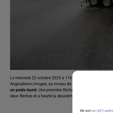
Le mercredi 22 octobre 2025 à 11h30,
lors d’une opérati
Angoulême-Limoges, au niveau de la commune de Saint-
un poids-lourd.
Une première flèche lumineuse de rabatteme
deux flèches et a heurté la deuxième.
We and
our (447) partn