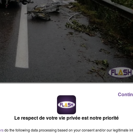
on de fauchage et de débroussaillage sur la N141
(dans le sens
Contin
Junien)
une flèche lumineuse de rabattement a été percutée p
nt était installée en amont. Le poids-lourd s’est rabattu entre 
Le respect de votre vie privée est notre priorité
ers
do the following data processing based on your consent and/or our legitimate int