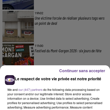
19h02
Une victime forcée de réaliser plusieurs tags vers
un point de deal
11h30
Festival du Mont-Gargan 2026 : six jours de fête
Continuer sans accepter
Le respect de votre vie privée est notre priorité
7 août 2026
Incendie : des enfants bloqués dans les fumées
toxiques
We and
our (447) partners
do the following data processing based on
your consent and/or our legitimate interest: Store and/or access
information on a device; Use limited data to select advertising; Create
profiles for personalised advertising; Use profiles to select personalised
advertising; Measure advertising performance; Measure content