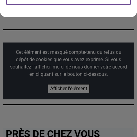
TEDDY SWIMS
RAYE
ADELE
Mr Know It All
Where Is My Husband
Hello
Cet élément est masqué compte-tenu du refus du
dépôt de cookies que vous avez exprimé. Si vous
souhaitez l'afficher, merci de nous donner votre accord
en cliquant sur le bouton ci-dessous.
Afficher l'élément
PRÈS DE CHEZ VOUS