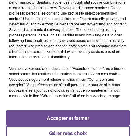
performance; Understand audiences through statistics or combinations
of data from different sources; Develop and improve services; Create
profiles to personalise content; Use profiles to select personalised
content; Use limited data to select content; Ensure security, prevent and
detect fraud, and fix errors; Deliver and present advertising and content;
DERNIERS TITRES
Save and communicate privacy choices. These technologies may
process personal data such as IP address and browsing data to offer
following functionalities: Identify devices based on information actively
requested; Use precise geolocation data; Match and combine data from
20h56
20h56
20h54
20h54
20h51
20h51
other data sources; Link different devices; Identify devices based on
information transmitted automatically.
Vous pouvez accepter en cliquant sur "Accepter et fermer", ou affiner en
sélectionnant les finalités et/ou partenaires dans "Gérer mes choix".
Vous pouvez également refuser en cliquant sur "Continuer sans
accepter". Vos préférences ne s'appliqueront que pour ce site. Vous
Imagine Dragons
HUGEL X SOLTO
Angèle Feat. Damso
pouvez mettre à jour vos choix, ou retirer votre consentement à tout
Waves
Jamaican (bam Bam)
Démons
moment via le lien "Gérer les cookies" situé en bas de chaque page.
20h47
20h47
20h43
20h43
20h39
20h39
Accepter et fermer
Gérer mes choix