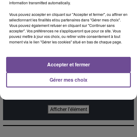
information transmitted automatically.
Vous pouvez accepter en cliquant sur "Accepter et fermer", ou affiner en
sélectionnant les finalités et/ou partenaires dans "Gérer mes choix".
Vous pouvez également refuser en cliquant sur "Continuer sans
RICK TONIC
KIM KAY
OGAZUMU
Ibiza Life
Summer Again
Les Yeux De Laura -
accepter". Vos préférences ne s'appliqueront que pour ce site. Vous
Single
pouvez mettre à jour vos choix, ou retirer votre consentement à tout
moment via le lien "Gérer les cookies" situé en bas de chaque page.
Accepter et fermer
Cet élément est masqué compte-tenu du refus du
Gérer mes choix
dépôt de cookies que vous avez exprimé. Si vous
souhaitez l'afficher, merci de nous donner votre accord
en cliquant sur le bouton ci-dessous.
Afficher l'élément