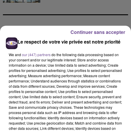
DERNIERS TITRES
Continuer sans accepter
Le respect de votre vie privée est notre priorité
20h58
20h58
20h53
20h53
20h50
20h50
We and
our (447) partners
do the following data processing based on
your consent and/or our legitimate interest: Store and/or access
information on a device; Use limited data to select advertising; Create
profiles for personalised advertising; Use profiles to select personalised
advertising; Measure advertising performance; Measure content
performance; Understand audiences through statistics or combinations
of data from different sources; Develop and improve services; Create
TAME IMPALA, JENNIE
ULTRA NATE, HUGEL,
OFENBACH
profiles to personalise content; Use profiles to select personalised
Dracula (jennie Remix
Four To The Floor
IMAEL ANGEL
content; Use limited data to select content; Ensure security, prevent and
- Boys Noize Disko
Movin' To The Sun
detect fraud, and fix errors; Deliver and present advertising and content;
Version)
(extended Mix)
Save and communicate privacy choices. These technologies may
process personal data such as IP address and browsing data to offer
following functionalities: Identify devices based on information actively
20h47
20h47
20h44
20h44
20h38
20h38
requested; Use precise geolocation data; Match and combine data from
other data sources; Link different devices; Identify devices based on