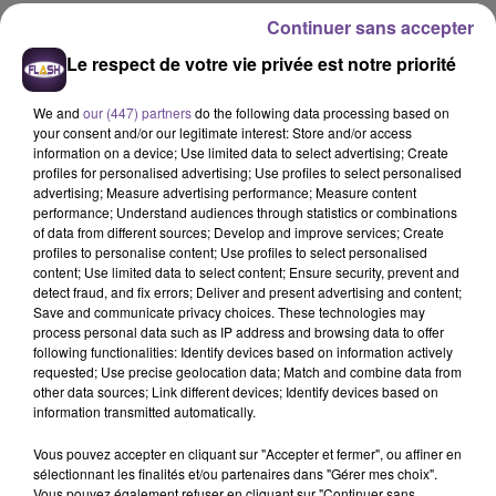
Continuer sans accepter
Le respect de votre vie privée est notre priorité
15h23
15h23
15h16
15h16
15h13
15h13
We and
our (447) partners
do the following data processing based on
your consent and/or our legitimate interest: Store and/or access
information on a device; Use limited data to select advertising; Create
profiles for personalised advertising; Use profiles to select personalised
advertising; Measure advertising performance; Measure content
performance; Understand audiences through statistics or combinations
JENNIFER LOPEZ
CORNEILLE FEAT VITAA
Slimane Et Claudio
of data from different sources; Develop and improve services; Create
Save Me Tonight
Ensemble
Capéo
profiles to personalise content; Use profiles to select personalised
Chez Toi
content; Use limited data to select content; Ensure security, prevent and
detect fraud, and fix errors; Deliver and present advertising and content;
15h11
15h11
15h07
15h07
15h03
15h03
Save and communicate privacy choices. These technologies may
process personal data such as IP address and browsing data to offer
following functionalities: Identify devices based on information actively
requested; Use precise geolocation data; Match and combine data from
other data sources; Link different devices; Identify devices based on
information transmitted automatically.
ALEX WARREN
RAYE
Mika
Vous pouvez accepter en cliquant sur "Accepter et fermer", ou affiner en
Fever Dream
Where Is My Husband
Love Today
sélectionnant les finalités et/ou partenaires dans "Gérer mes choix".
Vous pouvez également refuser en cliquant sur "Continuer sans