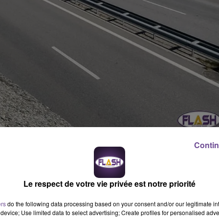
Contin
ion, dans les deux sens
(de jour comme de nuit)
du 26 août au 6
s usagers. Cette portion est attendue depuis longtemps par les
Le respect de votre vie privée est notre priorité
ers
do the following data processing based on your consent and/or our legitimate int
r 68 « Etagnac ») intervient dans le cadre du
raccordement de la
device; Use limited data to select advertising; Create profiles for personalised adver