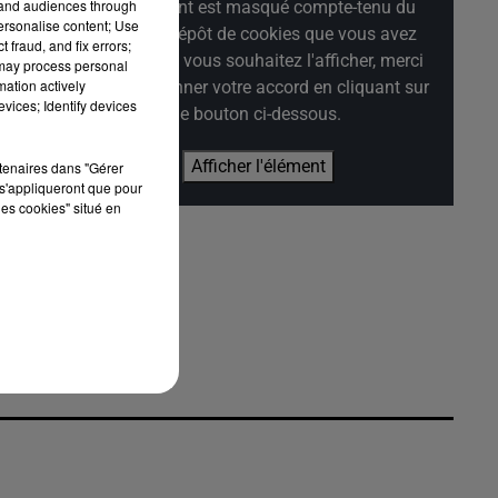
tand audiences through
Cet élément est masqué compte-tenu du
personalise content; Use
refus du dépôt de cookies que vous avez
 fraud, and fix errors;
exprimé. Si vous souhaitez l'afficher, merci
 may process personal
mation actively
de nous donner votre accord en cliquant sur
vices; Identify devices
le bouton ci-dessous.
Afficher l'élément
rtenaires dans "Gérer
s'appliqueront que pour
les cookies" situé en