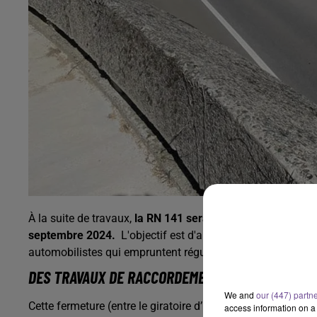
À la suite de travaux,
la RN 141 sera fermée à la circulat
septembre 2024.
L'objectif est d'améliorer la sécurité de
automobilistes qui empruntent régulièrement cet axe.
DES TRAVAUX DE RACCORDEMENT
We and
our (447) partn
Cette fermeture (entre le giratoire d’Exideuil et l’échangeu
access information on a 