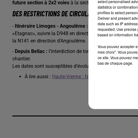
select personalised ad
future section à 2x2 voies
à la section courante de la RN
statistics or combinatio
DES RESTRICTIONS DE CIRCULATION SONT MISES
profiles to select person
Deliver and present adv
data such as IP address 
-
Itinéraire Limoges - Angoulême :
déviation dans les deux
requested; Use precise g
«Etagnac», suivre la D948 en direction de Confolens, puis
based on information tra
la N141 en direction d’Angoulême.
Vous pouvez accepter en 
-
Depuis Bellac :
l’interdiction de tonnage sur la RD951 ent
mes choix". Vous pouvez
ce site. Vous pouvez met
chantier.
bas de chaque page.
Les dates sont susceptibles d’évoluer en fonction des alé
À lire aussi :
Haute-Vienne : fermeture de la RN 147 e