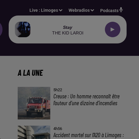
Live :
Limoges
Webradios
Podcasts
Stay
THE KID LAROI
A LA UNE
5h22
Creuse : Un homme reconnaît être
l’auteur d’une dizaine d’incendies
4h56
Accident mortel sur l’A20 à Limoges :