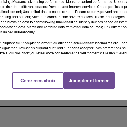
vertising; Measure advertising performance; Measure content performance; Unders
 141 au niveau de Chabanais.
ns of data from different sources; Develop and improve services; Create profiles to 
 EN PLACE
alised content; Use limited data to select content; Ensure security, prevent and detect
ertising and content; Save and communicate privacy choices. These technologies
and browsing data to offer following functionalities: Identify devices based on infor
 sens de circulation : sortie obligatoire à l’échangeur n°68
eolocation data; Match and combine data from other data sources; Link different de
 la D951 en direction de Chasseneuil sur Bonnieure pour rejondre
nsmitted automatically.
cliquant sur "Accepter et fermer", ou affiner en sélectionnant les finalités et/ou pa
re Bellac et Confolens sera levée pendant toute la durée du
 également refuser en cliquant sur "Continuer sans accepter". Vos préférences ne 
tre à jour vos choix, ou retirer votre consentement à tout moment via le lien "Gérer 
as climatiques.
ntre Limoges et Bellac
Gérer mes choix
Accepter et fermer