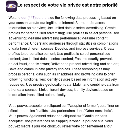
Le respect de votre vie privée est notre priorité
We and
our (447) partners
do the following data processing based on
your consent and/or our legitimate interest: Store and/or access
ELLIOTT
ED SHEERAN
BEBE REXHA
information on a device; Use limited data to select advertising; Create
On S'oubliera
Perfect
New Religion
profiles for personalised advertising; Use profiles to select personalised
advertising; Measure advertising performance; Measure content
6h41
6h41
6h39
6h39
6h35
6h35
performance; Understand audiences through statistics or combinations
of data from different sources; Develop and improve services; Create
profiles to personalise content; Use profiles to select personalised
content; Use limited data to select content; Ensure security, prevent and
detect fraud, and fix errors; Deliver and present advertising and content;
Save and communicate privacy choices. These technologies may
process personal data such as IP address and browsing data to offer
following functionalities: Identify devices based on information actively
LARTISTE FEAT. AWA
SOUND OF LEGEND
JUSTIN BIEBER
San Francisco
Baby (feat. Ludacris)
requested; Use precise geolocation data; Match and combine data from
IMANI
Chocolat
other data sources; Link different devices; Identify devices based on
information transmitted automatically.
Vous pouvez accepter en cliquant sur "Accepter et fermer", ou affiner en
sélectionnant les finalités et/ou partenaires dans "Gérer mes choix".
Vous pouvez également refuser en cliquant sur "Continuer sans
accepter". Vos préférences ne s'appliqueront que pour ce site. Vous
Cet élément est masqué compte-tenu du refus du
pouvez mettre à jour vos choix, ou retirer votre consentement à tout