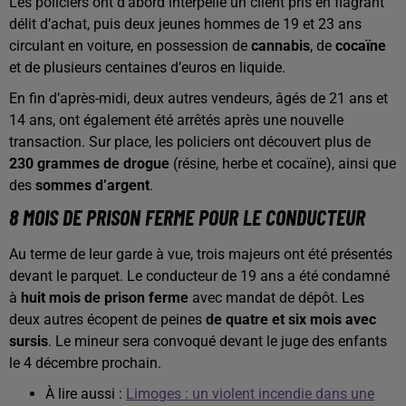
Les policiers ont d’abord interpellé un client pris en flagrant
délit d’achat, puis deux jeunes hommes de 19 et 23 ans
circulant en voiture, en possession de
cannabis
, de
cocaïne
et de plusieurs centaines d’euros en liquide.
En fin d’après-midi, deux autres vendeurs, âgés de 21 ans et
14 ans, ont également été arrêtés après une nouvelle
transaction. Sur place, les policiers ont découvert plus de
230 grammes de drogue
(résine, herbe et cocaïne), ainsi que
des
sommes d’argent
.
8 MOIS DE PRISON FERME POUR LE CONDUCTEUR
Au terme de leur garde à vue, trois majeurs ont été présentés
devant le parquet. Le conducteur de 19 ans a été condamné
à
huit mois de prison ferme
avec mandat de dépôt. Les
deux autres écopent de peines
de quatre et six mois avec
sursis
. Le mineur sera convoqué devant le juge des enfants
le 4 décembre prochain.
À lire aussi :
Limoges : un violent incendie dans une