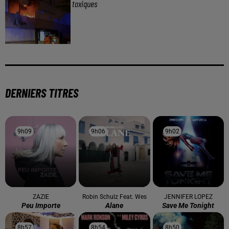
toxiques
DERNIERS TITRES
9h09
9h09
9h06
9h06
9h02
9h02
ZAZIE
Robin Schulz Feat. Wes
JENNIFER LOPEZ
Peu Importe
Alane
Save Me Tonight
8h57
8h57
8h54
8h54
8h50
8h50