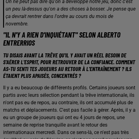
On ne peut pas dire qu'on a développé notre jeu, donc c'est
un peu là-dessus qu'on a des choses à bosser. Je pense que
ça devrait rentrer dans l'ordre au cours du mois de
novembre.
"IL N'Y A RIEN D'INQUIÉTANT" SELON ALBERTO
ENTRERRIOS
TU DISAIS AVANT LA TRÊVE QU'IL Y AVAIT UN RÉEL BESOIN DE
S'AÉRER L'ESPRIT, POUR RETROUVER DE LA CONFIANCE. COMMENT
AS-TU SENTI TES JOUEURS AU RETOUR À L'ENTRAÎNEMENT ? ILS
ÉTAIENT PLUS APAISÉS, CONCENTRÉS ?
Il y a eu beaucoup de différents profils. Certains joueurs sont
partis avec leurs sélection pendant la trêve internationale, ils
n'ont pas eu de repos, au contraire, ils ont accumulé plus de
matchs et déplacements. C'est pas facile à gérer. Après, il y a
eu un groupe de joueurs qui ont eu 4 jours de repos, une
semaine de reprise tranquille avant le retour des
internationaux mercredi. Dans ce sens-là, ce n'est pas très