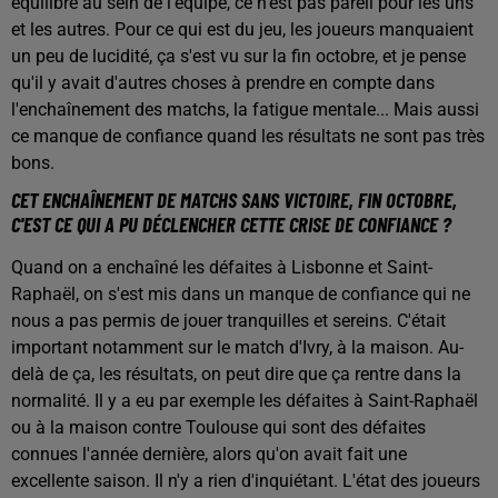
équilibré au sein de l'équipe, ce n'est pas pareil pour les uns
et les autres. Pour ce qui est du jeu, les joueurs manquaient
un peu de lucidité, ça s'est vu sur la fin octobre, et je pense
qu'il y avait d'autres choses à prendre en compte dans
l'enchaînement des matchs, la fatigue mentale... Mais aussi
ce manque de confiance quand les résultats ne sont pas très
bons.
CET ENCHAÎNEMENT DE MATCHS SANS VICTOIRE, FIN OCTOBRE,
C'EST CE QUI A PU DÉCLENCHER CETTE CRISE DE CONFIANCE ?
Quand on a enchaîné les défaites à Lisbonne et Saint-
Raphaël, on s'est mis dans un manque de confiance qui ne
nous a pas permis de jouer tranquilles et sereins. C'était
important notamment sur le match d'Ivry, à la maison. Au-
delà de ça, les résultats, on peut dire que ça rentre dans la
normalité. Il y a eu par exemple les défaites à Saint-Raphaël
ou à la maison contre Toulouse qui sont des défaites
connues l'année dernière, alors qu'on avait fait une
excellente saison. Il n'y a rien d'inquiétant. L'état des joueurs