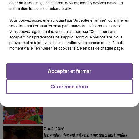
other data sources; Link different devices; Identify devices based on
8 août 2026
information transmitted automatically.
Champagnac-la-Rivière : appel à témoins de la
gendarmerie
Vous pouvez accepter en cliquant sur "Accepter et fermer", ou affiner en
sélectionnant les finalités et/ou partenaires dans "Gérer mes choix".
Vous pouvez également refuser en cliquant sur "Continuer sans
accepter". Vos préférences ne s'appliqueront que pour ce site. Vous
pouvez mettre à jour vos choix, ou retirer votre consentement à tout
8 août 2026
moment via le lien "Gérer les cookies" situé en bas de chaque page.
Une victime forcée de réaliser plusieurs tags vers
un point de deal
Accepter et fermer
Gérer mes choix
8 août 2026
Festival du Mont-Gargan 2026 : six jours de fête
7 août 2026
Incendie : des enfants bloqués dans les fumées