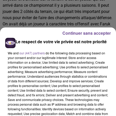
arrivé dans ce championnat il y a plusieurs saisons. Il peut
jouer des 2 côtés du terrain, ce qui était très important pour
nous pour éviter de faire des changements attaque/défense.
On avait déjà un joueur à caractère très offensif avec Faruk
Yusuf, donc on cherchait quelqu'un qui pourrait
Continuer sans accepter
éventuellement stabiliser un peu notre jeu. C'est un joueur
Le respect de votre vie privée est notre priorité
différent de Faruk dans ce sens là, très complémentaire.
C'était hyper important pour nous de remplacer Ewan, parce
We and
our (447) partners
do the following data processing based on
que c'est un gaucher, qui nous permet d'enchaîner dans les
your consent and/or our legitimate interest: Store and/or access
continuités et donner de la fluidité dans le jeu. Avec un
information on a device; Use limited data to select advertising; Create
profiles for personalised advertising; Use profiles to select personalised
droitier à droite, souvent c'est compliqué. Je suis content
advertising; Measure advertising performance; Measure content
d'avoir pu faire venir ce joueur, et j'espère que ça se passera
performance; Understand audiences through statistics or combinations
très bien. On verra les débuts de Sime Ivic ce soir.
of data from different sources; Develop and improve services; Create
profiles to personalise content; Use profiles to select personalised
content; Use limited data to select content; Ensure security, prevent and
detect fraud, and fix errors; Deliver and present advertising and content;
Save and communicate privacy choices. These technologies may
A LA UNE
process personal data such as IP address and browsing data to offer
following functionalities: Identify devices based on information actively
requested; Use precise geolocation data; Match and combine data from