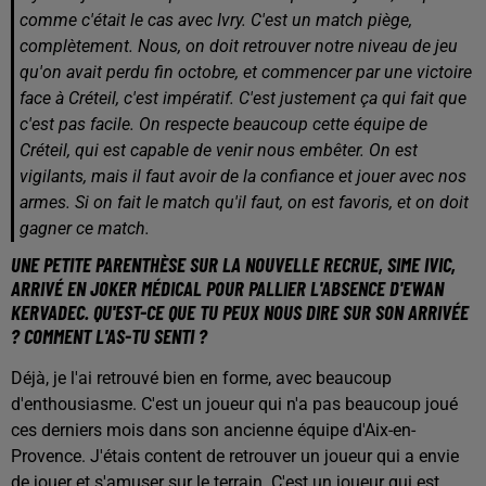
comme c'était le cas avec Ivry. C'est un match piège,
complètement. Nous, on doit retrouver notre niveau de jeu
qu'on avait perdu fin octobre, et commencer par une victoire
face à Créteil, c'est impératif. C'est justement ça qui fait que
c'est pas facile. On respecte beaucoup cette équipe de
Créteil, qui est capable de venir nous embêter. On est
vigilants, mais il faut avoir de la confiance et jouer avec nos
armes. Si on fait le match qu'il faut, on est favoris, et on doit
gagner ce match.
UNE PETITE PARENTHÈSE SUR LA NOUVELLE RECRUE, SIME IVIC,
ARRIVÉ EN JOKER MÉDICAL POUR PALLIER L'ABSENCE D'EWAN
KERVADEC. QU'EST-CE QUE TU PEUX NOUS DIRE SUR SON ARRIVÉE
? COMMENT L'AS-TU SENTI ?
Déjà, je l'ai retrouvé bien en forme, avec beaucoup
d'enthousiasme. C'est un joueur qui n'a pas beaucoup joué
ces derniers mois dans son ancienne équipe d'Aix-en-
Provence. J'étais content de retrouver un joueur qui a envie
de jouer et s'amuser sur le terrain. C'est un joueur qui est