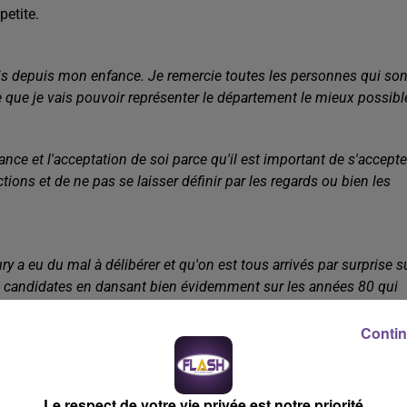
petite.
uis depuis mon enfance. Je remercie toutes les personnes qui son
e que je vais pouvoir représenter le département le mieux possibl
fiance et l'acceptation de soi parce qu'il est important de s'accepte
tions et de ne pas se laisser définir par les regards ou bien les
y a eu du mal à délibérer et qu'on est tous arrivés par surprise s
les candidates en dansant bien évidemment sur les années 80 qui
Contin
nce des résultats puisque c'était un moment très stressant.
Le respect de votre vie privée est notre priorité