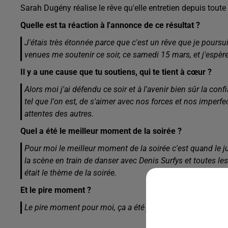
Sarah Dugény réalise le rêve qu'elle entretien depuis toute 
Quelle est ta réaction à l'annonce de ce résultat ?
J'étais très étonnée parce que c'est un rêve que je pours
venues me soutenir ce soir, ce samedi 15 mars, et j'espèr
Il y a une cause que tu soutiens, qui te tient à cœur ?
Alors moi j'ai défendu ce soir et à l'avenir bien sûr la con
tel que l'on est, de s'aimer avec nos forces et nos imperfec
attentes des autres.
Quel a été le meilleur moment de la soirée ?
Pour moi le meilleur moment de la soirée c'est quand le jur
la scène en train de danser avec Denis Surfys et toutes 
était le thème de la soirée.
Et le pire moment ?
Le pire moment pour moi, ça a été je pense lors de l'anno