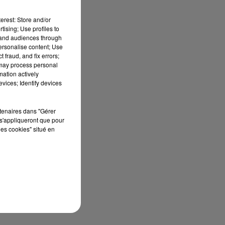
erest: Store and/or
tising; Use profiles to
tand audiences through
personalise content; Use
 fraud, and fix errors;
 may process personal
mation actively
vices; Identify devices
rtenaires dans "Gérer
s'appliqueront que pour
les cookies" situé en
là