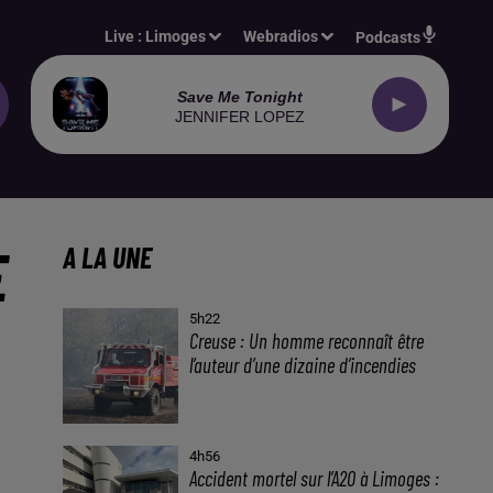
Live :
Limoges
Webradios
Podcasts
Save Me Tonight
JENNIFER LOPEZ
E
A LA UNE
5h22
Creuse : Un homme reconnaît être
l’auteur d’une dizaine d’incendies
4h56
Accident mortel sur l’A20 à Limoges :