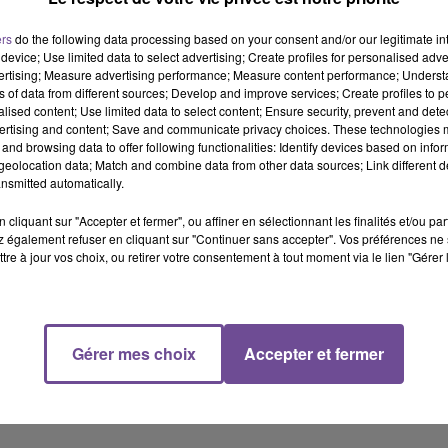
ers
do the following data processing based on your consent and/or our legitimate int
y
device; Use limited data to select advertising; Create profiles for personalised adver
vertising; Measure advertising performance; Measure content performance; Unders
ns of data from different sources; Develop and improve services; Create profiles to 
alised content; Use limited data to select content; Ensure security, prevent and detect
ertising and content; Save and communicate privacy choices. These technologies
and browsing data to offer following functionalities: Identify devices based on infor
eolocation data; Match and combine data from other data sources; Link different de
ENNE
nsmitted automatically.
ection, et notamment Inès Veloso, 18 ans, 1ère dauphiane de
cliquant sur "Accepter et fermer", ou affiner en sélectionnant les finalités et/ou pa
 également refuser en cliquant sur "Continuer sans accepter". Vos préférences ne 
tre à jour vos choix, ou retirer votre consentement à tout moment via le lien "Gérer 
t je ne remercierai jamais assez toutes les personnes qui étaient 
 pour tenir mon rôle à cœur.
Gérer mes choix
Accepter et fermer
près toutes les discriminations.