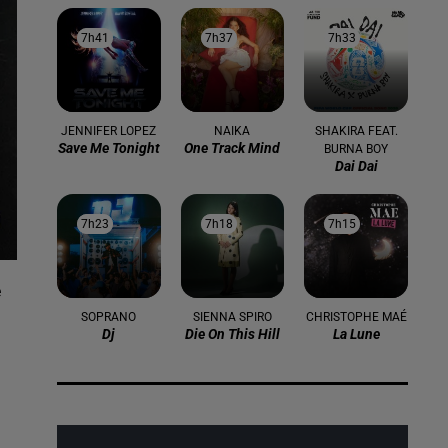
7h41
7h41
7h37
7h37
7h33
7h33
JENNIFER LOPEZ
NAIKA
SHAKIRA FEAT.
Save Me Tonight
One Track Mind
BURNA BOY
Dai Dai
7h23
7h23
7h18
7h18
7h15
7h15
e
SOPRANO
SIENNA SPIRO
CHRISTOPHE MAÉ
Dj
Die On This Hill
La Lune