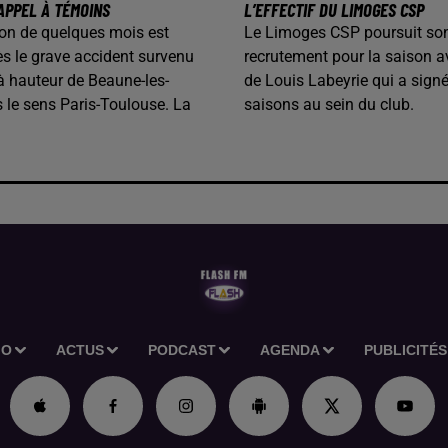
APPEL À TÉMOINS
L’EFFECTIF DU LIMOGES CSP
on de quelques mois est
Le Limoges CSP poursuit so
s le grave accident survenu
recrutement pour la saison av
 à hauteur de Beaune-les-
de Louis Labeyrie qui a sign
 le sens Paris-Toulouse. La
saisons au sein du club.
IO
ACTUS
PODCAST
AGENDA
PUBLICITÉS