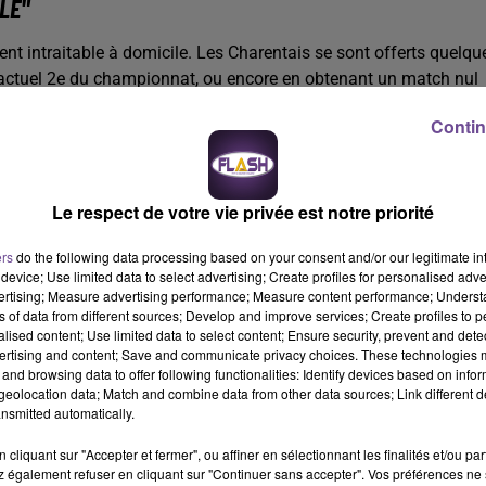
LE"
t intraitable à domicile. Les Charentais se sont offerts quelqu
 actuel 2e du championnat, ou encore en obtenant un match nul
qu'ils n'ont pas perdu chez eux. On prend ce match très au sérieu
Contin
 leur convient. On est prévenus, on sait que ça va être un match tr
aine, on est focus"
, analyse l'entraîneur du CAB.
ne potentielle qualification en barrages de Pro D2. Mais pour cela,
Le respect de votre vie privée est notre priorité
ts, à savoir Grenbole, Dax, Nevers ou encore Colomiers.
"À notre
érieusement. Les résultats des autres, on ne va pas s'en soucier. 
ers
do the following data processing based on your consent and/or our legitimate int
device; Use limited data to select advertising; Create profiles for personalised adver
vertising; Measure advertising performance; Measure content performance; Unders
 dit, tout le monde le sait. Mais je peux vous garantir qu'Angoulê
ns of data from different sources; Develop and improve services; Create profiles to 
alised content; Use limited data to select content; Ensure security, prevent and detect
ertising and content; Save and communicate privacy choices. These technologies
and browsing data to offer following functionalities: Identify devices based on infor
eolocation data; Match and combine data from other data sources; Link different de
nsmitted automatically.
 Colomiers (35-23), après avoir été réduits à 12 contre 15 penda
Chose qui semble leur manquer depuis le début de la saison pour
cliquant sur "Accepter et fermer", ou affiner en sélectionnant les finalités et/ou pa
 un peu le souci qu'on a eu. On a pas réussi à enchaîner et faire u
 également refuser en cliquant sur "Continuer sans accepter". Vos préférences ne 