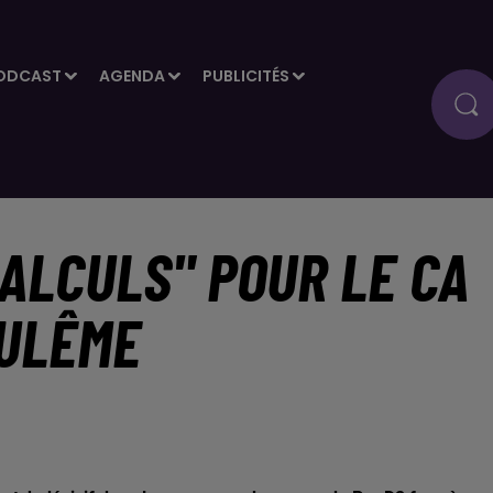
ODCAST
AGENDA
PUBLICITÉS
CALCULS" POUR LE CA
OULÊME