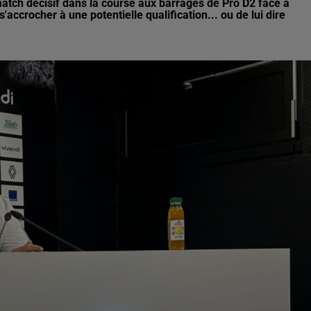
match décisif dans la course aux barrages de Pro D2 face à
ccrocher à une potentielle qualification... ou de lui dire