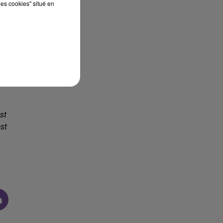
les cookies" situé en
le
st
est