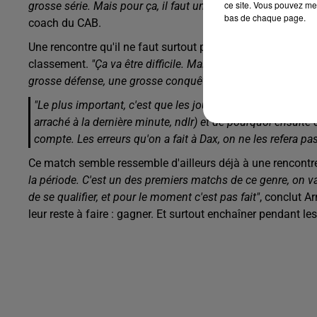
ce site. Vous pouvez met
grosse série. Mais pour ça, il faut un début, et c'était peut
bas de chaque page.
coach du CAB.
Une rencontre qu'il ne faut surtout pas prendre à la légère,
classement.
"Ça va être difficile. Mais cette semaine a été 
grosse défense, une grosse conquête, mais surtout : maîtris
"Le plus important, c'est que les joueurs prennent consci
arraché à la dernière minute, ndlr) et de pourquoi ensuite o
compte. Les erreurs qu'on a fait à Dax, on ne les refera 
Ce match semble ressemble d'ailleurs déjà à une rencontr
la période. C'est un des premiers matchs de ce genre, on va
de se qualifier, et pour le moment c'est pas fait"
, conclut A
leur reste à faire : gagner. Et surtout enchaîner pendant le