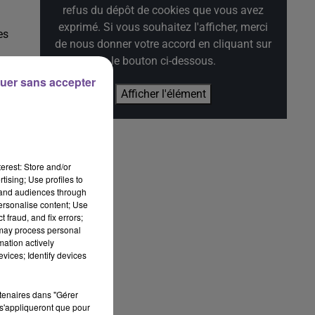
refus du dépôt de cookies que vous avez
exprimé. Si vous souhaitez l'afficher, merci
es
de nous donner votre accord en cliquant sur
le bouton ci-dessous.
x.
uer sans accepter
ès
Afficher l'élément
 il
Il
erest: Store and/or
tising; Use profiles to
tand audiences through
me
personalise content; Use
 fraud, and fix errors;
 may process personal
mation actively
vices; Identify devices
nt
rtenaires dans "Gérer
ne
s'appliqueront que pour