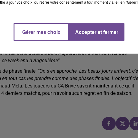
tre à jour vos choix, ou retirer votre consentement à tout moment via le lien "Gérer 
-être le week-end dernier contre Colomiers"
, lance avec optimisme 
 et ce malgré le classement de l'adversaire et l'écart de points au
très bonne. La clé du match, c'est la conservation de balle, une
Gérer mes choix
Accepter et fermer
e et discipline"
, explique Arnaud Mela.
ence de pourquoi on a fait ce résultat à Mont-de-Marsan (nul
n a fait cette défaite à Dax. Aujourd'hui, ils s'en sont rendus
pas ce week-end à Angoulême"
e de phase finale.
"On s'en approche. Les beaux jours arrivent, c'e
 en tout cas les prendre comme des phases finales. L'objectif c'
rnaud Mela. Les joueurs du CA Brive savent maintenant ce qu'il
s 4 derniers matchs, pour n'avoir aucun regret en fin de saison.