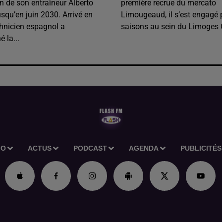
n de son entraîneur Alberto
première recrue du mercato
usqu’en juin 2030. Arrivé en
Limougeaud, il s’est engagé
chnicien espagnol a
saisons au sein du Limoges 
 la...
IO
ACTUS
PODCAST
AGENDA
PUBLICITÉS