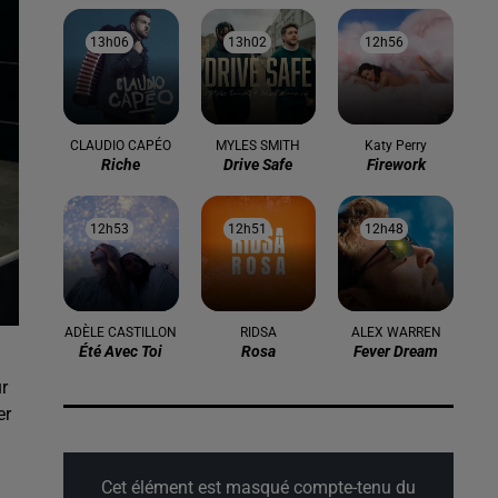
13h06
13h06
13h02
13h02
12h56
12h56
CLAUDIO CAPÉO
MYLES SMITH
Katy Perry
Riche
Drive Safe
Firework
12h53
12h53
12h51
12h51
12h48
12h48
ADÈLE CASTILLON
RIDSA
ALEX WARREN
Été Avec Toi
Rosa
Fever Dream
r
er
Cet élément est masqué compte-tenu du