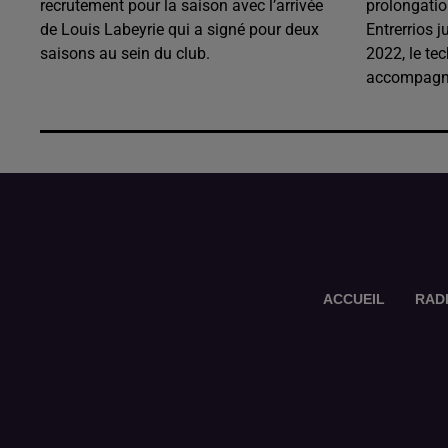
recrutement pour la saison avec l’arrivée
prolongatio
de Louis Labeyrie qui a signé pour deux
Entrerrios j
saisons au sein du club.
2022, le te
accompagné
ACCUEIL
RAD