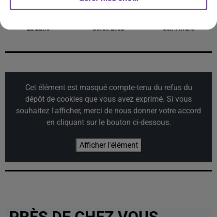
CHRISTOPHE MAÉ
LUIZA
TEMPER CITY
La Lune
Soleil Bleu
Self Aware
Cet élément est masqué compte-tenu du refus du
dépôt de cookies que vous avez exprimé. Si vous
souhaitez l'afficher, merci de nous donner votre accord
en cliquant sur le bouton ci-dessous.
Afficher l'élément