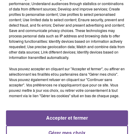
performance; Understand audiences through statistics or combinations
of data from different sources; Develop and improve services; Create
profiles to personalise content; Use profiles to select personalised
content; Use limited data to select content; Ensure security, prevent and
detect fraud, and fix errors; Deliver and present advertising and content;
DERNIERS TITRES
Save and communicate privacy choices. These technologies may
process personal data such as IP address and browsing data to offer
following functionalities: Identify devices based on information actively
requested; Use precise geolocation data; Match and combine data from
other data sources; Link different devices; Identify devices based on
14h10
14h10
14h07
14h07
14h03
14h03
information transmitted automatically.
Vous pouvez accepter en cliquant sur "Accepter et fermer", ou affiner en
sélectionnant les finalités et/ou partenaires dans "Gérer mes choix".
Vous pouvez également refuser en cliquant sur "Continuer sans
accepter". Vos préférences ne s'appliqueront que pour ce site. Vous
pouvez mettre à jour vos choix, ou retirer votre consentement à tout
DAMIANO DAVID
TOVE LO X STROMAE
JAMES ARTHUR
The First Time
Des Fleurs
Impossible
moment via le lien "Gérer les cookies" situé en bas de chaque page.
14h00
14h00
13h58
13h58
13h55
13h55
Accepter et fermer
Gérer mes choix