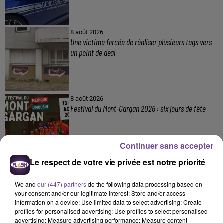
8 août 2026
Une victime forcée de réaliser plusieurs tags vers
un point de deal
8 août 2026
Festival du Mont-Gargan 2026 : six jours de fête
Continuer sans accepter
Le respect de votre vie privée est notre priorité
7 août 2026
Incendie : des enfants bloqués dans les fumées
toxiques
We and
our (447) partners
do the following data processing based on
your consent and/or our legitimate interest: Store and/or access
information on a device; Use limited data to select advertising; Create
profiles for personalised advertising; Use profiles to select personalised
advertising; Measure advertising performance; Measure content