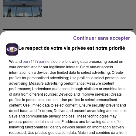
Continuer sans accepter
DERNIERS TITRES
Le respect de votre vie privée est notre priorité
We and
our (447) partners
do the following data processing based on
your consent and/or our legitimate interest: Store and/or access
17h46
17h46
17h43
17h43
17h39
17h39
information on a device; Use limited data to select advertising; Create
profiles for personalised advertising; Use profiles to select personalised
advertising; Measure advertising performance; Measure content
performance; Understand audiences through statistics or combinations
of data from different sources; Develop and improve services; Create
profiles to personalise content; Use profiles to select personalised
content; Use limited data to select content; Ensure security, prevent and
LOUANE
NAIKA
JUNGELI FEAT. EMMA
detect fraud, and fix errors; Deliver and present advertising and content;
On Était Beau
One Track Mind
Juste Un Peu
Save and communicate privacy choices. These technologies may
process personal data such as IP address and browsing data to offer
17h35
17h35
17h32
17h32
17h26
17h26
following functionalities: Identify devices based on information actively
requested; Use precise geolocation data; Match and combine data from