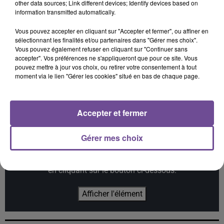
other data sources; Link different devices; Identify devices based on
information transmitted automatically.
Vous pouvez accepter en cliquant sur "Accepter et fermer", ou affiner en
sélectionnant les finalités et/ou partenaires dans "Gérer mes choix".
CALVIN HARRIS FEAT.
ANGÈLE FEAT. JUSTICE
SOUND OF LEGEND
Vous pouvez également refuser en cliquant sur "Continuer sans
What You Want
San Francisco
RIHANNA
accepter". Vos préférences ne s'appliqueront que pour ce site. Vous
This Is What You
pouvez mettre à jour vos choix, ou retirer votre consentement à tout
Came For
moment via le lien "Gérer les cookies" situé en bas de chaque page.
Accepter et fermer
Cet élément est masqué compte-tenu du refus du
Gérer mes choix
dépôt de cookies que vous avez exprimé. Si vous
souhaitez l'afficher, merci de nous donner votre accord
en cliquant sur le bouton ci-dessous.
Afficher l'élément