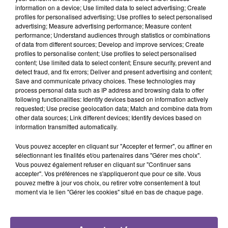
Incendies : 22 personnes accueillies en Haute-
information on a device; Use limited data to select advertising; Create
Vienne
profiles for personalised advertising; Use profiles to select personalised
advertising; Measure advertising performance; Measure content
performance; Understand audiences through statistics or combinations
of data from different sources; Develop and improve services; Create
profiles to personalise content; Use profiles to select personalised
content; Use limited data to select content; Ensure security, prevent and
detect fraud, and fix errors; Deliver and present advertising and content;
Save and communicate privacy choices. These technologies may
process personal data such as IP address and browsing data to offer
following functionalities: Identify devices based on information actively
DERNIERS TITRES
requested; Use precise geolocation data; Match and combine data from
other data sources; Link different devices; Identify devices based on
information transmitted automatically.
3h56
3h56
3h54
3h54
3h51
3h51
Vous pouvez accepter en cliquant sur "Accepter et fermer", ou affiner en
sélectionnant les finalités et/ou partenaires dans "Gérer mes choix".
Vous pouvez également refuser en cliquant sur "Continuer sans
accepter". Vos préférences ne s'appliqueront que pour ce site. Vous
pouvez mettre à jour vos choix, ou retirer votre consentement à tout
moment via le lien "Gérer les cookies" situé en bas de chaque page.
BRUNO MARS
ODYSSEY
ED SHEERAN
I Just Might
Oh La Mer
Camera