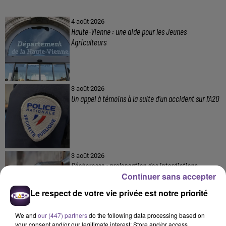
4 août 2026
Haute-Vienne : une aide pour les Jeunes
Agriculteurs
3 août 2026
Un appel à témoins à la suite d’un accident sur l’A20
3 août 2026
Sécheresse : prolongation des interdictions
Continuer sans accepter
d'arrosage et de lavage
Le respect de votre vie privée est notre priorité
We and
our (447) partners
do the following data processing based on
30 juillet 2026
your consent and/or our legitimate interest: Store and/or access