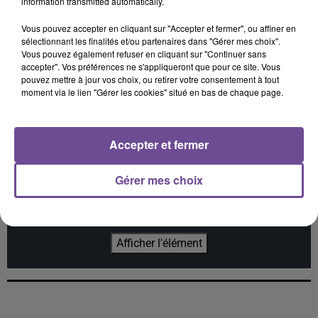
information transmitted automatically.
Vous pouvez accepter en cliquant sur "Accepter et fermer", ou affiner en
sélectionnant les finalités et/ou partenaires dans "Gérer mes choix".
JÉRÉMY FREROT
NICKY JAM
IZ DIVINE
Vous pouvez également refuser en cliquant sur "Continuer sans
Frerot
El Perdon
Who Do You Think
accepter". Vos préférences ne s'appliqueront que pour ce site. Vous
You Are
pouvez mettre à jour vos choix, ou retirer votre consentement à tout
moment via le lien "Gérer les cookies" situé en bas de chaque page.
Accepter et fermer
Cet élément est masqué compte-tenu du refus du
dépôt de cookies que vous avez exprimé. Si vous
Gérer mes choix
souhaitez l'afficher, merci de nous donner votre accord
en cliquant sur le bouton ci-dessous.
Afficher l'élément