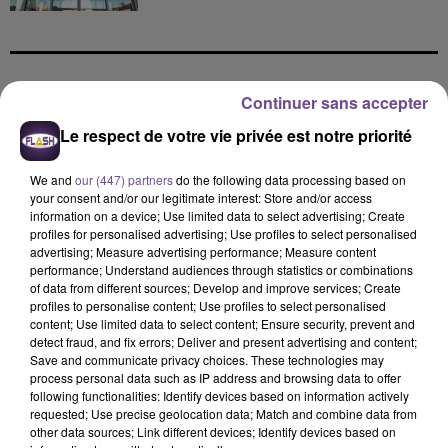
Continuer sans accepter
DERNIERS TITRES
Le respect de votre vie privée est notre priorité
We and
our (447) partners
do the following data processing based on
6h57
6h57
6h54
6h54
6h50
6h50
your consent and/or our legitimate interest: Store and/or access
information on a device; Use limited data to select advertising; Create
profiles for personalised advertising; Use profiles to select personalised
advertising; Measure advertising performance; Measure content
performance; Understand audiences through statistics or combinations
of data from different sources; Develop and improve services; Create
profiles to personalise content; Use profiles to select personalised
LUIS FONSI
VITAA
DJ SNAKE FEAT.
content; Use limited data to select content; Ensure security, prevent and
Echame La Culpa
Ca Fait Mal
BIPOLAR SUNSHINE
detect fraud, and fix errors; Deliver and present advertising and content;
Paradise
Save and communicate privacy choices. These technologies may
process personal data such as IP address and browsing data to offer
6h48
6h48
6h40
6h40
6h37
6h37
following functionalities: Identify devices based on information actively
requested; Use precise geolocation data; Match and combine data from
other data sources; Link different devices; Identify devices based on