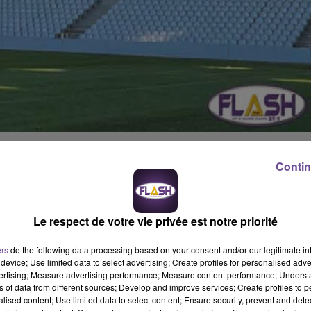
rondins de Bordeaux (ligue 2) se jouera finalement ce jeudi 22
Contin
anc de Limoges. Les billets seront en vente jeudi 22 septembre
12€. Placement libre. Ouverture des portes à 17h pour un coup
Le respect de votre vie privée est notre priorité
ers
do the following data processing based on your consent and/or our legitimate int
ive, mais le terrain a été jugé « trop sec ». Le match aura donc
device; Use limited data to select advertising; Create profiles for personalised adver
onne occasion pour les joueurs de garder le rythme pendant la
vertising; Measure advertising performance; Measure content performance; Unders
ns of data from different sources; Develop and improve services; Create profiles to 
alised content; Use limited data to select content; Ensure security, prevent and detect