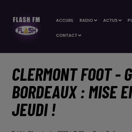
ACCUEIL
RADIO
ACTUS
P
CONTACT
CLERMONT FOOT - G
BORDEAUX : MISE E
JEUDI !