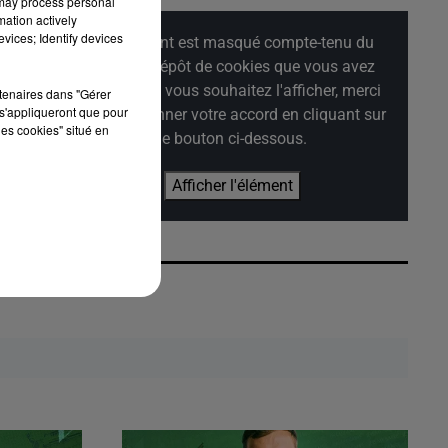
 may process personal
mation actively
vices; Identify devices
Cet élément est masqué compte-tenu du
refus du dépôt de cookies que vous avez
exprimé. Si vous souhaitez l'afficher, merci
rtenaires dans "Gérer
s'appliqueront que pour
de nous donner votre accord en cliquant sur
les cookies" situé en
le bouton ci-dessous.
Afficher l'élément