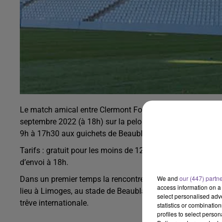
Le match amical entre Clermont Foot 63 (ligue 1) et les Gi
septembre 2022 (à 18h) sur la pelouse du stade de Beaubl
9h à 17h30 aux guichets de Beaublanc.
Tarifs : gratuit pour les moins de 12 ans / 12 ans et + : 
d’envoi à 18h.
We and
our (447) partn
Dans un premier temps la rencontre avait été annoncée à Br
access information on a 
lieu à Limoges, au stade de Beaublanc, jeudi à 18h. Une b
select personalised ad
trêve internationale.
statistics or combinatio
profiles to select person