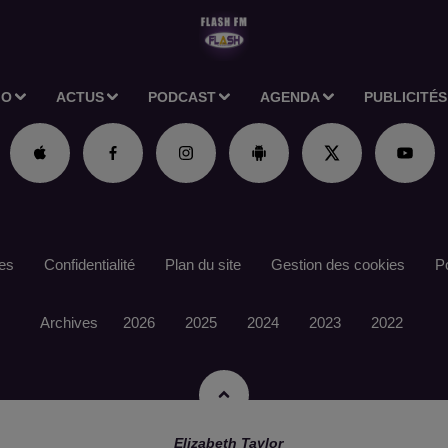
IO
ACTUS
PODCAST
AGENDA
PUBLICITÉS
es
Confidentialité
Plan du site
Gestion des cookies
Po
Archives
2026
2025
2024
2023
2022
Elizabeth Taylor