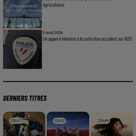
Agriculteurs
3 août 2026
Un appel à témoins à la suite d’un accident sur l’A20
DERNIERS TITRES
22h57
22h57
22h52
22h52
22h49
22h49