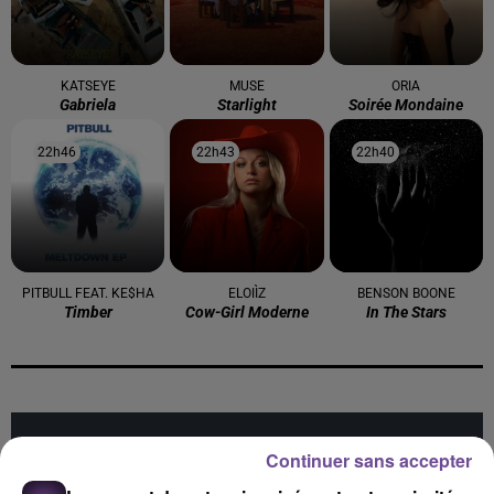
KATSEYE
MUSE
ORIA
Gabriela
Starlight
Soirée Mondaine
22h46
22h46
22h43
22h43
22h40
22h40
PITBULL FEAT. KE$HA
ELOIÌZ
BENSON BOONE
Timber
Cow-Girl Moderne
In The Stars
Cet élément est masqué compte-tenu du refus du
Continuer sans accepter
dépôt de cookies que vous avez exprimé. Si vous