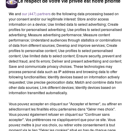
Le respect de votre vie privée est notre priorité
souhaitez l'afficher, merci de nous donner votre accord
en cliquant sur le bouton ci-dessous.
We and
our (447) partners
do the following data processing based on
your consent and/or our legitimate interest: Store and/or access
Afficher l'élément
information on a device; Use limited data to select advertising; Create
profiles for personalised advertising; Use profiles to select personalised
advertising; Measure advertising performance; Measure content
performance; Understand audiences through statistics or combinations
of data from different sources; Develop and improve services; Create
profiles to personalise content; Use profiles to select personalised
content; Use limited data to select content; Ensure security, prevent and
detect fraud, and fix errors; Deliver and present advertising and content;
PRÈS DE CHEZ VOUS
Save and communicate privacy choices. These technologies may
process personal data such as IP address and browsing data to offer
following functionalities: Identify devices based on information actively
requested; Use precise geolocation data; Match and combine data from
other data sources; Link different devices; Identify devices based on
information transmitted automatically.
Vous pouvez accepter en cliquant sur "Accepter et fermer", ou affiner en
sélectionnant les finalités et/ou partenaires dans "Gérer mes choix".
Vous pouvez également refuser en cliquant sur "Continuer sans
accepter". Vos préférences ne s'appliqueront que pour ce site. Vous
pouvez mettre à jour vos choix, ou retirer votre consentement à tout
moment via le lien "Gérer les cookies" situé en bas de chaque page.