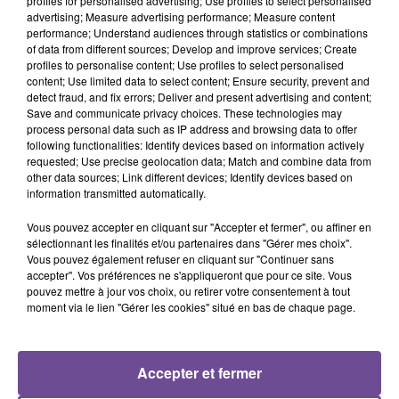
profiles for personalised advertising; Use profiles to select personalised
advertising; Measure advertising performance; Measure content
performance; Understand audiences through statistics or combinations
of data from different sources; Develop and improve services; Create
profiles to personalise content; Use profiles to select personalised
À Vivonne, un magasin recherche un vendeur en fromagerie
content; Use limited data to select content; Ensure security, prevent and
et épicerie fine (H/F). Vous serez amené à vendre des
detect fraud, and fix errors; Deliver and present advertising and content;
fromages locaux et provenants de divers terroirs à la coupe.
Save and communicate privacy choices. These technologies may
process personal data such as IP address and browsing data to offer
La Fromagerie comporte aussi de l'épicerie fine, des cafés
following functionalities: Identify devices based on information actively
(torréfiés à l'atelier de l'entreprise) et des thés. Vous pourrez
requested; Use precise geolocation data; Match and combine data from
être amené à réaliser l'ouverture/fermeture de la boutique, le
other data sources; Link different devices; Identify devices based on
information transmitted automatically.
plan de maîtrise sanitaire (propreté des vitrines, suivi
traçabilité relevée températures sur un logiciel, etc.). Travail
Vous pouvez accepter en cliquant sur "Accepter et fermer", ou affiner en
le samedi.
sélectionnant les finalités et/ou partenaires dans "Gérer mes choix".
Vous pouvez également refuser en cliquant sur "Continuer sans
Référence de l’offre Pôle Emploi : 162LQGG
accepter". Vos préférences ne s'appliqueront que pour ce site. Vous
pouvez mettre à jour vos choix, ou retirer votre consentement à tout
moment via le lien "Gérer les cookies" situé en bas de chaque page.
Accepter et fermer
ACCUEIL
RADIO
ACTUS
PODCAST