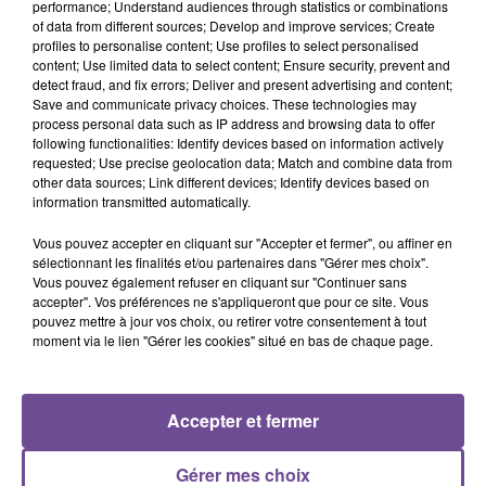
performance; Understand audiences through statistics or combinations
of data from different sources; Develop and improve services; Create
À Poitiers, une structure médicale recherche un technicien
profiles to personalise content; Use profiles to select personalised
content; Use limited data to select content; Ensure security, prevent and
administratif (H/F). Vos missions : traiter les flux de frais de
detect fraud, and fix errors; Deliver and present advertising and content;
santé, quel que soit leur format (télétransmission, papier) et
Save and communicate privacy choices. These technologies may
l'ensemble des documents et demandes s'y rapportant, dans
process personal data such as IP address and browsing data to offer
following functionalities: Identify devices based on information actively
le cadre de l’assurance-maladie obligatoire et de l’assurance-
requested; Use precise geolocation data; Match and combine data from
maladie complémentaire au titre de la gestion pour compte,
other data sources; Link different devices; Identify devices based on
conformément à la réglementation en vigueur, aux
information transmitted automatically.
procédures et aux consignes de travail.
Vous pouvez accepter en cliquant sur "Accepter et fermer", ou affiner en
Référence de l’offre Pôle Emploi :162WPPD
sélectionnant les finalités et/ou partenaires dans "Gérer mes choix".
Vous pouvez également refuser en cliquant sur "Continuer sans
accepter". Vos préférences ne s'appliqueront que pour ce site. Vous
pouvez mettre à jour vos choix, ou retirer votre consentement à tout
moment via le lien "Gérer les cookies" situé en bas de chaque page.
ACCUEIL
RADIO
ACTUS
PODCAST
Accepter et fermer
AGENDA
PUBLICITÉS
CONTACT
Gérer mes choix