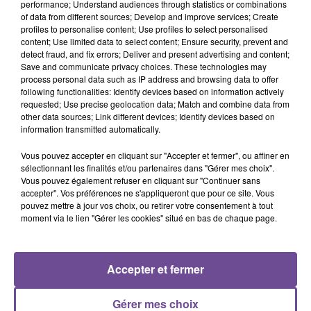
performance; Understand audiences through statistics or combinations
of data from different sources; Develop and improve services; Create
Une société de Poitiers recherche une secrétaire médicale
profiles to personalise content; Use profiles to select personalised
content; Use limited data to select content; Ensure security, prevent and
(H/F). Vos missions : accueil téléphonique des patients,
detect fraud, and fix errors; Deliver and present advertising and content;
gestion téléphonique (prise de RDV, informations…), suivi et
Save and communicate privacy choices. These technologies may
mise à jour du dossier administratif des patients et
process personal data such as IP address and browsing data to offer
following functionalities: Identify devices based on information actively
réalisation de toutes les tâches nécessaires au bon
requested; Use precise geolocation data; Match and combine data from
fonctionnement du service. Idéalement, une expérience d'un
other data sources; Link different devices; Identify devices based on
an minimum en cabinet médical ou secteur hospitalier serait
information transmitted automatically.
appréciée.
Vous pouvez accepter en cliquant sur "Accepter et fermer", ou affiner en
Référence de l’offre Pôle Emploi : 163GMQF
sélectionnant les finalités et/ou partenaires dans "Gérer mes choix".
Vous pouvez également refuser en cliquant sur "Continuer sans
accepter". Vos préférences ne s'appliqueront que pour ce site. Vous
pouvez mettre à jour vos choix, ou retirer votre consentement à tout
moment via le lien "Gérer les cookies" situé en bas de chaque page.
ACCUEIL
RADIO
ACTUS
PODCAST
Accepter et fermer
AGENDA
PUBLICITÉS
CONTACT
Gérer mes choix