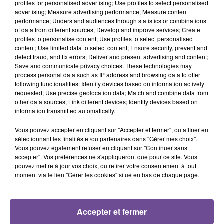
profiles for personalised advertising; Use profiles to select personalised
advertising; Measure advertising performance; Measure content
Une entreprise de Poitiers, spécialisée dans le secteur de la
performance; Understand audiences through statistics or combinations
of data from different sources; Develop and improve services; Create
distribution de pièces détachées et matériels pour
profiles to personalise content; Use profiles to select personalised
l'agriculture et la motoculture, recherche un préparateur de
content; Use limited data to select content; Ensure security, prevent and
commandes (H/F). Vous travaillerez en collaboration avec
detect fraud, and fix errors; Deliver and present advertising and content;
Save and communicate privacy choices. These technologies may
les caristes et les agents de réception-expédition. Vous
process personal data such as IP address and browsing data to offer
prélèverez dans le stock la quantité de pièces nécessaires et
following functionalities: Identify devices based on information actively
constituerez le colis. Vous éditerez les étiquettes de
requested; Use precise geolocation data; Match and combine data from
other data sources; Link different devices; Identify devices based on
traçabilité et les apposerez sur les colis. Vous placerez les
information transmitted automatically.
colis réalisés dans un convoyeur ou sur une palette pour
l'expédition. Vous avez déjà travaillé sur des postes soumis
Vous pouvez accepter en cliquant sur "Accepter et fermer", ou affiner en
sélectionnant les finalités et/ou partenaires dans "Gérer mes choix".
à des cadences élevées.
Vous pouvez également refuser en cliquant sur "Continuer sans
Référence de l’offre Pôle Emploi : 160KCSH
accepter". Vos préférences ne s'appliqueront que pour ce site. Vous
pouvez mettre à jour vos choix, ou retirer votre consentement à tout
moment via le lien "Gérer les cookies" situé en bas de chaque page.
Accepter et fermer