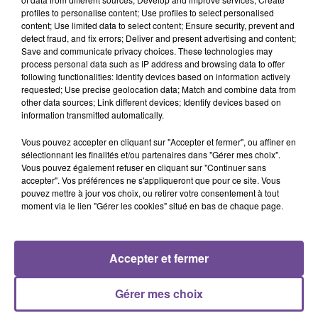
profiles to personalise content; Use profiles to select personalised
content; Use limited data to select content; Ensure security, prevent and
Une entreprise de Châtellerault recherche un ouvrier
detect fraud, and fix errors; Deliver and present advertising and content;
maroquinerie (H/F). Vos missions : coupe et emboutissage
Save and communicate privacy choices. These technologies may
de pièces, mise en épaisseur des matières, thermocollage et
process personal data such as IP address and browsing data to offer
following functionalities: Identify devices based on information actively
encollage, teinture de certaines zones du produit, préparer
requested; Use precise geolocation data; Match and combine data from
des lots de pièces complets avant l’assemblage définitif. Une
other data sources; Link different devices; Identify devices based on
expérience dans l’industrie de la maroquinerie serait un plus.
information transmitted automatically.
Référence de l’offre Pôle Emploi : 164HKQJ
Vous pouvez accepter en cliquant sur "Accepter et fermer", ou affiner en
sélectionnant les finalités et/ou partenaires dans "Gérer mes choix".
Vous pouvez également refuser en cliquant sur "Continuer sans
accepter". Vos préférences ne s'appliqueront que pour ce site. Vous
pouvez mettre à jour vos choix, ou retirer votre consentement à tout
moment via le lien "Gérer les cookies" situé en bas de chaque page.
ACCUEIL
RADIO
ACTUS
PODCAST
Accepter et fermer
AGENDA
PUBLICITÉS
CONTACT
Gérer mes choix