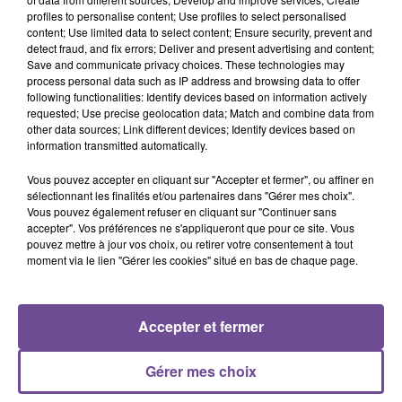
profiles to personalise content; Use profiles to select personalised
content; Use limited data to select content; Ensure security, prevent and
Une société de St Germain recherche un opérateur sacherie
detect fraud, and fix errors; Deliver and present advertising and content;
(H/F). Vos missions : organiser et approvisionner le poste de
Save and communicate privacy choices. These technologies may
travail. Lancer la production. Conditionner les produits.
process personal data such as IP address and browsing data to offer
following functionalities: Identify devices based on information actively
Contrôle de qualité des produits. Entretien, rangement de son
requested; Use precise geolocation data; Match and combine data from
poste de travail et recyclage des déchets. Horaires d'équipe :
other data sources; Link different devices; Identify devices based on
5h-12h ou 12h-19h.
information transmitted automatically.
Référence de l’offre Pôle Emploi : 158RCBY
Vous pouvez accepter en cliquant sur "Accepter et fermer", ou affiner en
sélectionnant les finalités et/ou partenaires dans "Gérer mes choix".
Vous pouvez également refuser en cliquant sur "Continuer sans
accepter". Vos préférences ne s'appliqueront que pour ce site. Vous
pouvez mettre à jour vos choix, ou retirer votre consentement à tout
moment via le lien "Gérer les cookies" situé en bas de chaque page.
ACCUEIL
RADIO
ACTUS
PODCAST
Accepter et fermer
AGENDA
PUBLICITÉS
CONTACT
Gérer mes choix