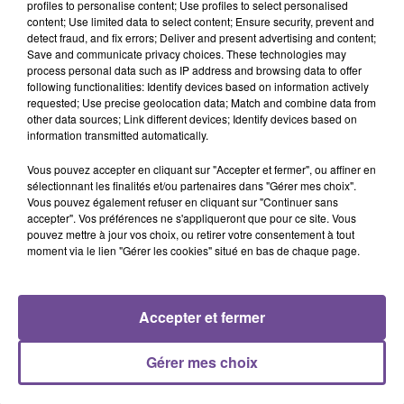
profiles to personalise content; Use profiles to select personalised
content; Use limited data to select content; Ensure security, prevent and
Un magasin de L’Isle-Jourdain recherche pour un CDI de 35h
detect fraud, and fix errors; Deliver and present advertising and content;
Save and communicate privacy choices. These technologies may
par semaine un employé de rayon libre-service (H/F). Vos
process personal data such as IP address and browsing data to offer
missions : réception de marchandises, utilisation
following functionalities: Identify devices based on information actively
transpalettes, mise en rayon (charges lourdes), rangement
requested; Use precise geolocation data; Match and combine data from
other data sources; Link different devices; Identify devices based on
des stocks et facing. Les débutants sont acceptés.
information transmitted automatically.
Référence de l’offre Pôle Emploi : 166BTMT
Vous pouvez accepter en cliquant sur "Accepter et fermer", ou affiner en
sélectionnant les finalités et/ou partenaires dans "Gérer mes choix".
Vous pouvez également refuser en cliquant sur "Continuer sans
accepter". Vos préférences ne s'appliqueront que pour ce site. Vous
pouvez mettre à jour vos choix, ou retirer votre consentement à tout
moment via le lien "Gérer les cookies" situé en bas de chaque page.
ACCUEIL
RADIO
ACTUS
PODCAST
Accepter et fermer
AGENDA
PUBLICITÉS
CONTACT
Gérer mes choix